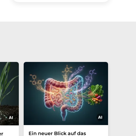
Ein neuer Blick auf das
Der P-t
er