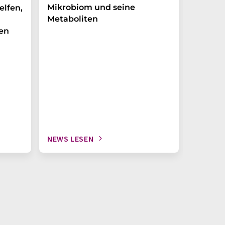
Mikrobiom und seine
Biomark
elfen,
Metaboliten
überra
en
NEWS LESEN
NEWS L