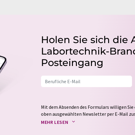
Holen Sie sich die 
Labortechnik-Branc
Posteingang
Mit dem Absenden des Formulars willigen Sie 
oben ausgewählten Newsletter per E-Mail zus
weitergegeben. Die Speicherung und Verarbei
MEHR LESEN
auf Basis unserer
Datenschutzerklärung
. LUM
Markt- und Meinungsforschung per E-Mail kon