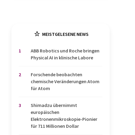
MEISTGELESENE NEWS
1
​​​​​​​ABB Robotics und Roche bringen
Physical AI in klinische Labore
2
Forschende beobachten
chemische Veränderungen Atom
für Atom
3
Shimadzu übernimmt
europäischen
Elektronenmikroskopie-Pionier
für 711 Millionen Dollar