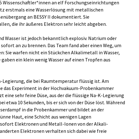
5 Wissenschaftler*innen an elf Forschungseinrichtungen
atz erstmals eine Wasserlösung mit metallischen
senübergang an BESSY II dokumentiert. Sie
len, die ihr äußeres Elektron sehr leicht abgeben.
d Wasser ist jedoch bekanntlich explosiv. Natrium oder
 sofort an zu brennen. Das Team fand aber einen Weg, um
en: Sie warfen nicht ein Stückchen Alkalimetall in Wasser,
 gaben ein klein wenig Wasser auf einen Tropfen aus
-Legierung, die bei Raumtemperatur flüssig ist. Am
 sie das Experiment in der Hochvakuum-Probenkammer
 eine sehr feine Düse, aus der die flüssige Na-K-Legierung
bei etwa 10 Sekunden, bis er sich von der Düse löst. Während
serdampf in die Probenkammer und bildet an der
dünne Haut, eine Schicht aus wenigen Lagen
ofort Elektronen und Metall-Ionen von der Alkali-
anderten Elektronen verhalten sich dabei wie freie