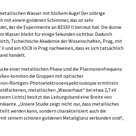
etallischen Wasser mit bloßem Auge! Der silbrige
h mit einem goldenen Schimmer, das ist sehr
idel, der die Experimente an BESSY II betreut hat. Die dünne
 Wasser bleibt für einige Sekunden sichtbar. Dadurch
irth, Tschechische Akademie der Wissenschaften, Prag, mit
I und am IOCB in Prag nachweisen, dass es sich tatsächlich
and handelt.
ücke einer metallischen Phase sind die Plasmonenfrequenz
rößen konnten die Gruppen mit optischer
tron-Röntgen-Photoelektronenspektroskopie ermitteln:
ldfarbenen, metallischen „Wasserhaut“ bei etwa 2,7 eV
tbaren Lichts) besitzt das Leitungsband eine Breite von
mikante. „Unsere Studie zeigt nicht nur, dass metallisches
tellt werden kann, sondern charakterisiert auch die
 mit seinem schönen goldenen Metallglanz verbunden sind“,