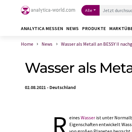
Alle
ANALYTICA MESSEN
NEWS
PRODUKTE
MARKTÜB
Home
News
Wasser als Metall an BESSY II nachge
Wasser als Meta
02.08.2021
-
Deutschland
R
eines
Wasser
ist unter Normalb
Eigenschaften entwickelt Wass
von großen Planeten herrscht.