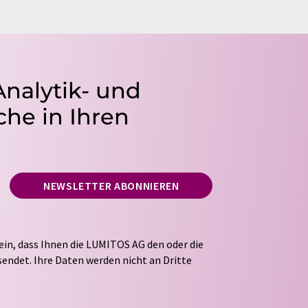
Analytik- und
he in Ihren
NEWSLETTER ABONNIEREN
ein, dass Ihnen die LUMITOS AG den oder die
endet. Ihre Daten werden nicht an Dritte
tung Ihrer Daten durch die LUMITOS AG erfolgt
ITOS darf Sie zum Zwecke der Werbung oder der
taktieren. Ihre Einwilligung können Sie