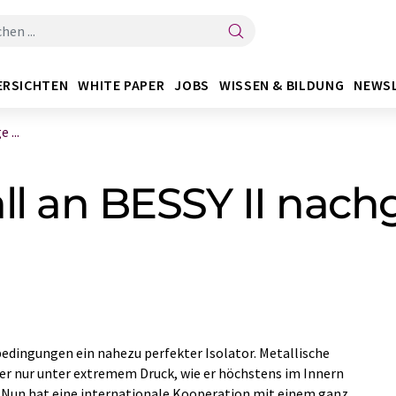
ERSICHTEN
WHITE PAPER
JOBS
WISSEN & BILDUNG
NEWS
 ...
ll an BESSY II nac
edingungen ein nahezu perfekter Isolator. Metallische
er nur unter extremem Druck, wie er höchstens im Innern
 Nun hat eine internationale Kooperation mit einem ganz