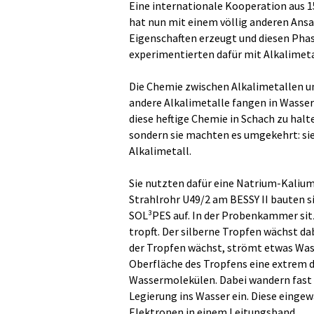
Eine internationale Kooperation aus 1
hat nun mit einem völlig anderen Ans
Eigenschaften erzeugt und diesen Pha
experimentierten dafür mit Alkalimetal
Die Chemie zwischen Alkalimetallen un
andere Alkalimetalle fangen in Wasser
diese heftige Chemie in Schach zu halt
sondern sie machten es umgekehrt: sie
Alkalimetall.
Sie nutzten dafür eine Natrium-Kalium
Strahlrohr U49/2 am BESSY II bauten
SOL³PES auf. In der Probenkammer sitzt
tropft. Der silberne Tropfen wächst da
der Tropfen wächst, strömt etwas Was
Oberfläche des Tropfens eine extrem 
Wassermolekülen. Dabei wandern fast s
Legierung ins Wasser ein. Diese eingew
Elektronen in einem Leitungsband.