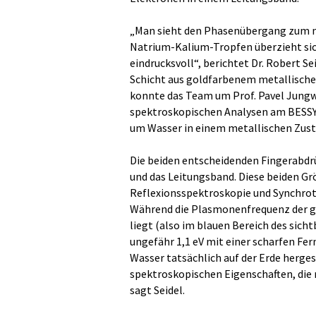
„Man sieht den Phasenübergang zum m
Natrium-Kalium-Tropfen überzieht sic
eindrucksvoll“, berichtet Dr. Robert Se
Schicht aus goldfarbenem metallischem
konnte das Team um Prof. Pavel Jungw
spektroskopischen Analysen am BESSY I
um Wasser in einem metallischen Zust
Die beiden entscheidenden Fingerabdr
und das Leitungsband. Diese beiden G
Reflexionsspektroskopie und Synchro
Während die Plasmonenfrequenz der go
liegt (also im blauen Bereich des sich
ungefähr 1,1 eV mit einer scharfen Fer
Wasser tatsächlich auf der Erde herges
spektroskopischen Eigenschaften, die
sagt Seidel.