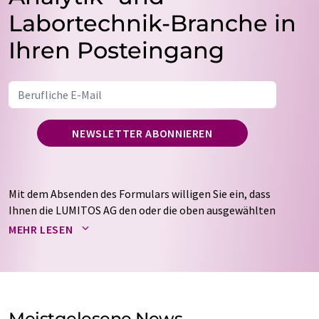
Labortechnik-Branche in
Ihren Posteingang
NEWSLETTER ABONNIEREN
Mit dem Absenden des Formulars willigen Sie ein, dass
Ihnen die LUMITOS AG den oder die oben ausgewählten
Newsletter per E-Mail zusendet. Ihre Daten werden
MEHR LESEN
nicht an Dritte weitergegeben. Die Speicherung und
Verarbeitung Ihrer Daten durch die LUMITOS AG erfolgt
auf Basis unserer
Datenschutzerklärung
. LUMITOS darf
Sie zum Zwecke der Werbung oder der Markt- und
Meinungsforschung per E-Mail kontaktieren. Ihre
Meistgelesene News