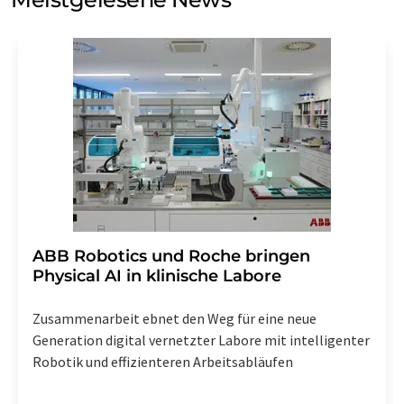
Einwilligung können Sie jederzeit ohne Angabe von
Gründen gegenüber der LUMITOS AG, Ernst-Augustin-
Str. 2, 12489 Berlin oder per E-Mail unter
widerruf@lumitos.com
mit Wirkung für die Zukunft
widerrufen. Zudem ist in jeder E-Mail ein Link zur
Abbestellung des entsprechenden Newsletters
enthalten.
​​​​​​​ABB Robotics und Roche bringen
Physical AI in klinische Labore
Zusammenarbeit ebnet den Weg für eine neue
Generation digital vernetzter Labore mit intelligenter
Robotik und effizienteren Arbeitsabläufen