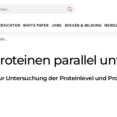
ERSICHTEN
WHITE PAPER
JOBS
WISSEN & BILDUNG
NEWS
e ...
oteinen parallel u
r Untersuchung der Proteinlevel und Prot