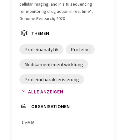
cellular imaging, and in situ sequencing
for monitoring drug action in real time";
Genome Research; 2020
THEMEN
Proteinanalytik
Proteine
Medikamentenentwicklung
Proteincharakterisierung
ALLE ANZEIGEN
CRISPR/Cas9
ORGANISATIONEN
Proteinmarkierung
CeMM
pharmazeutische Forschung
Proteinbestimmung