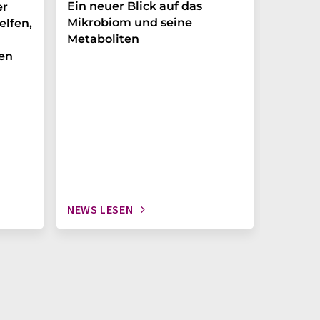
Ein neuer Blick auf das
Der P-t
er
Mikrobiom und seine
Biomark
elfen,
Metaboliten
überra
en
NEWS LESEN
NEWS L