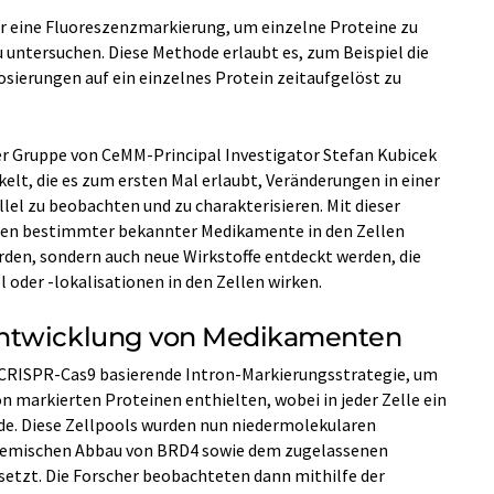
er eine Fluoreszenzmarkierung, um einzelne Proteine zu
zu untersuchen. Diese Methode erlaubt es, zum Beispiel die
sierungen auf ein einzelnes Protein zeitaufgelöst zu
er Gruppe von CeMM-Principal Investigator Stefan Kubicek
elt, die es zum ersten Mal erlaubt, Veränderungen in einer
lel zu beobachten und zu charakterisieren. Mit dieser
gen bestimmter bekannter Medikamente in den Zellen
den, sondern auch neue Wirkstoffe entdeckt werden, die
 oder -lokalisationen in den Zellen wirken.
Entwicklung von Medikamenten
 CRISPR-Cas9 basierende Intron-Markierungsstrategie, um
n markierten Proteinen enthielten, wobei in jeder Zelle ein
de. Diese Zellpools wurden nun niedermolekularen
hemischen Abbau von BRD4 sowie dem zugelassenen
tzt. Die Forscher beobachteten dann mithilfe der