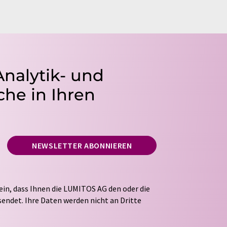
Analytik- und
he in Ihren
NEWSLETTER ABONNIEREN
ein, dass Ihnen die LUMITOS AG den oder die
endet. Ihre Daten werden nicht an Dritte
tung Ihrer Daten durch die LUMITOS AG erfolgt
ITOS darf Sie zum Zwecke der Werbung oder der