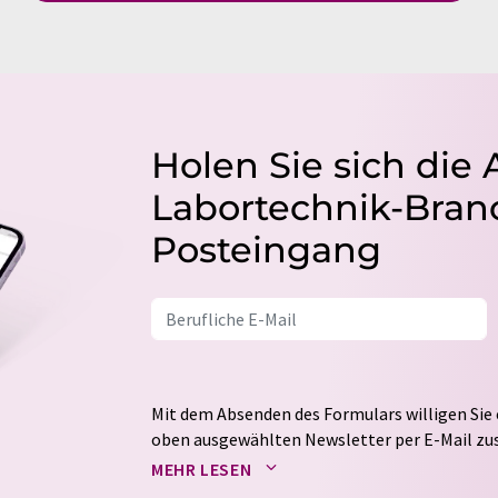
Holen Sie sich die 
Labortechnik-Branc
Posteingang
Mit dem Absenden des Formulars willigen Sie 
oben ausgewählten Newsletter per E-Mail zus
weitergegeben. Die Speicherung und Verarbei
MEHR LESEN
auf Basis unserer
Datenschutzerklärung
. LUM