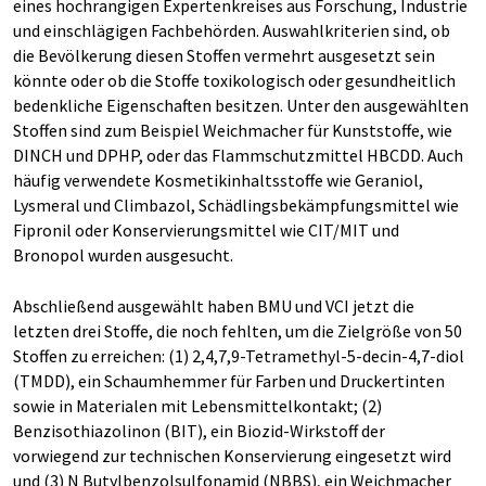
eines hochrangigen Expertenkreises aus Forschung, Industrie
und einschlägigen Fachbehörden. Auswahlkriterien sind, ob
die Bevölkerung diesen Stoffen vermehrt ausgesetzt sein
könnte oder ob die Stoffe toxikologisch oder gesundheitlich
bedenkliche Eigenschaften besitzen. Unter den ausgewählten
Stoffen sind zum Beispiel Weichmacher für Kunststoffe, wie
DINCH und DPHP, oder das Flammschutzmittel HBCDD. Auch
häufig verwendete Kosmetikinhaltsstoffe wie Geraniol,
Lysmeral und Climbazol, Schädlingsbekämpfungsmittel wie
Fipronil oder Konservierungsmittel wie CIT/MIT und
Bronopol wurden ausgesucht.
Abschließend ausgewählt haben BMU und VCI jetzt die
letzten drei Stoffe, die noch fehlten, um die Zielgröße von 50
Stoffen zu erreichen: (1) 2,4,7,9-Tetramethyl-5-decin-4,7-diol
(TMDD), ein Schaumhemmer für Farben und Druckertinten
sowie in Materialen mit Lebensmittelkontakt; (2)
Benzisothiazolinon (BIT), ein Biozid-Wirkstoff der
vorwiegend zur technischen Konservierung eingesetzt wird
und (3) N Butylbenzolsulfonamid (NBBS), ein Weichmacher