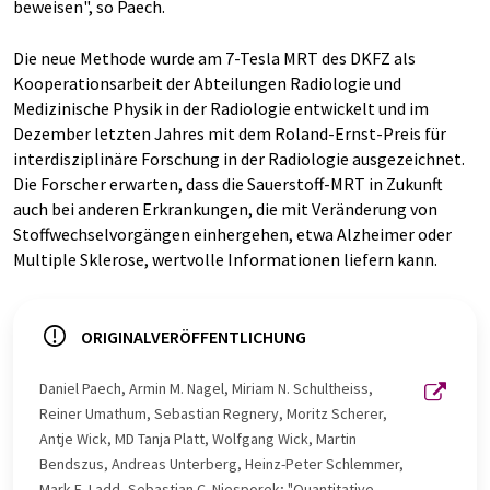
beweisen", so Paech.
Die neue Methode wurde am 7-Tesla MRT des DKFZ als
Kooperationsarbeit der Abteilungen Radiologie und
Medizinische Physik in der Radiologie entwickelt und im
Dezember letzten Jahres mit dem Roland-Ernst-Preis für
interdisziplinäre Forschung in der Radiologie ausgezeichnet.
Die Forscher erwarten, dass die Sauerstoff-MRT in Zukunft
auch bei anderen Erkrankungen, die mit Veränderung von
Stoffwechselvorgängen einhergehen, etwa Alzheimer oder
Multiple Sklerose, wertvolle Informationen liefern kann.
ORIGINALVERÖFFENTLICHUNG
Daniel Paech, Armin M. Nagel, Miriam N. Schultheiss,
Reiner Umathum, Sebastian Regnery, Moritz Scherer,
Antje Wick, MD Tanja Platt, Wolfgang Wick, Martin
Bendszus, Andreas Unterberg, Heinz-Peter Schlemmer,
Mark E. Ladd, Sebastian C. Niesporek; "Quantitative