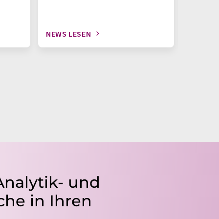
NEWS LESEN
NEWS L
Analytik- und
he in Ihren