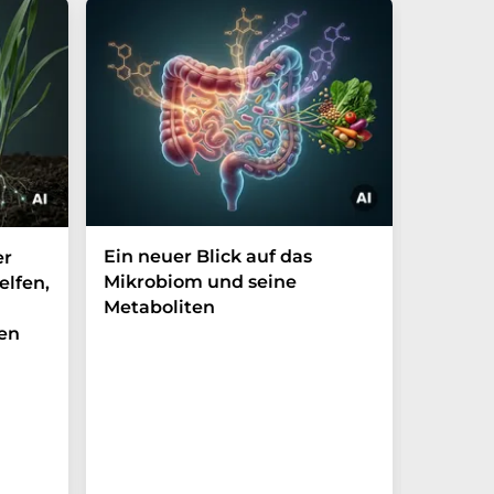
Ein neuer Blick auf das
Der P-t
er
Mikrobiom und seine
Biomark
elfen,
Metaboliten
überra
en