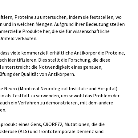
tlern, Proteine zu untersuchen, indem sie feststellen, wo
den und in welchen Mengen. Aufgrund ihrer Bedeutung stellen
erzielle Produkte her, die sie für wissenschaftliche
 Umfeld verkaufen.
dass viele kommerziell erhältliche Antikörper die Proteine,
sch identifizieren. Dies stellt die Forschung, die diese
d unterstreicht die Notwendigkeit eines genauen,
üfung der Qualität von Antikörpern.
Neuro (Montreal Neurological Institute and Hospital)
ein als Testfall zu verwenden, um sowohl das Problem der
 auch ein Verfahren zu demonstrieren, mit dem andere
en.
nprodukt eines Gens, C9ORF72, Mutationen, die die
sklerose (ALS) und frontotemporale Demenz sind.