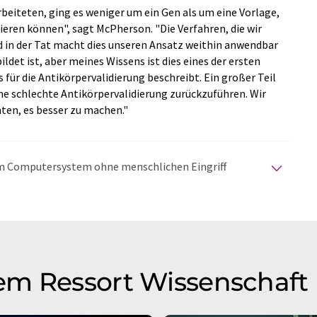
beiteten, ging es weniger um ein Gen als um eine Vorlage,
ieren können", sagt McPherson. "Die Verfahren, die wir
nd in der Tat macht dies unseren Ansatz weithin anwendbar
ildet ist, aber meines Wissens ist dies eines der ersten
 für die Antikörpervalidierung beschreibt. Ein großer Teil
ine schlechte Antikörpervalidierung zurückzuführen. Wir
ten, es besser zu machen."
nem Computersystem ohne menschlichen Eingriff
matischen Übersetzungen an, um eine größere
u präsentieren. Da dieser Artikel mit automatischer
glich, dass er Fehler im Vokabular, in der Syntax oder
lichen Artikel in Englisch finden Sie
hier
.
em Ressort Wissenschaft