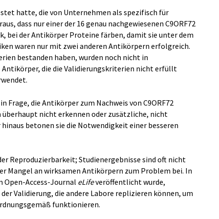
tet hatte, die von Unternehmen als spezifisch für
aus, dass nur einer der 16 genau nachgewiesenen C9ORF72
, bei der Antikörper Proteine färben, damit sie unter dem
iken waren nur mit zwei anderen Antikörpern erfolgreich.
iterien bestanden haben, wurden noch nicht in
Antikörper, die die Validierungskriterien nicht erfüllt
rwendet.
n in Frage, die Antikörper zum Nachweis von C9ORF72
 überhaupt nicht erkennen oder zusätzliche, nicht
 hinaus betonen sie die Notwendigkeit einer besseren
 der Reproduzierbarkeit; Studienergebnisse sind oft nicht
t der Mangel an wirksamen Antikörpern zum Problem bei. In
 im Open-Access-Journal
eLife
veröffentlicht wurde,
der Validierung, die andere Labore replizieren können, um
 ordnungsgemäß funktionieren.