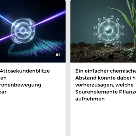
Attosekundenblitze
Ein einfacher chemisch
en
Abstand könnte dabei h
tronenbewegung
vorherzusagen, welche
bar
Spurenelemente Pflanz
aufnehmen