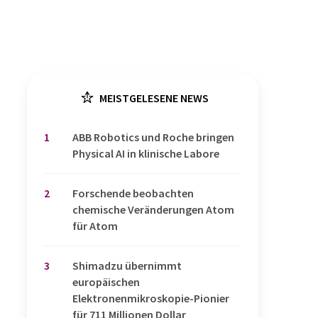
MEISTGELESENE NEWS
1
​​​​​​​ABB Robotics und Roche bringen
Physical AI in klinische Labore
2
Forschende beobachten
chemische Veränderungen Atom
für Atom
3
Shimadzu übernimmt
europäischen
Elektronenmikroskopie-Pionier
für 711 Millionen Dollar