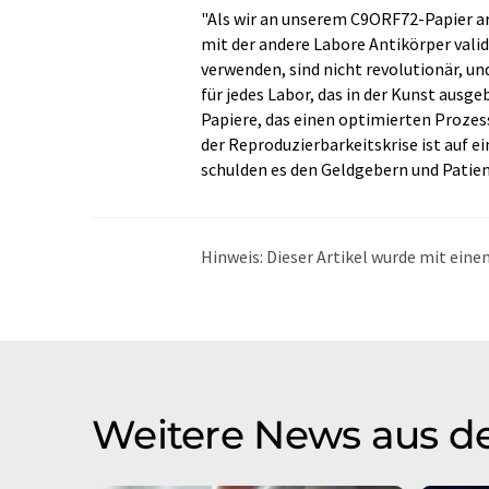
"Als wir an unserem C9ORF72-Papier ar
mit der andere Labore Antikörper valid
verwenden, sind nicht revolutionär, u
für jedes Labor, das in der Kunst ausgeb
Papiere, das einen optimierten Prozess
der Reproduzierbarkeitskrise ist auf e
schulden es den Geldgebern und Patien
Hinweis: Dieser Artikel wurde mit ei
übersetzt. LUMITOS bietet diese auto
Bandbreite an aktuellen Nachrichten z
Übersetzung übersetzt wurde, ist es mö
in der Grammatik enthält. Den ursprüng
Weitere News aus d