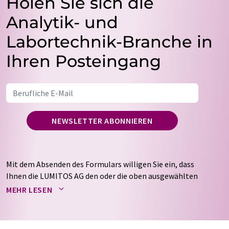
Holen Sie sich die
Analytik- und
Labortechnik-Branche in
Ihren Posteingang
NEWSLETTER ABONNIEREN
Mit dem Absenden des Formulars willigen Sie ein, dass
Ihnen die LUMITOS AG den oder die oben ausgewählten
Newsletter per E-Mail zusendet. Ihre Daten werden
MEHR LESEN
nicht an Dritte weitergegeben. Die Speicherung und
Verarbeitung Ihrer Daten durch die LUMITOS AG erfolgt
auf Basis unserer
Datenschutzerklärung
. LUMITOS darf