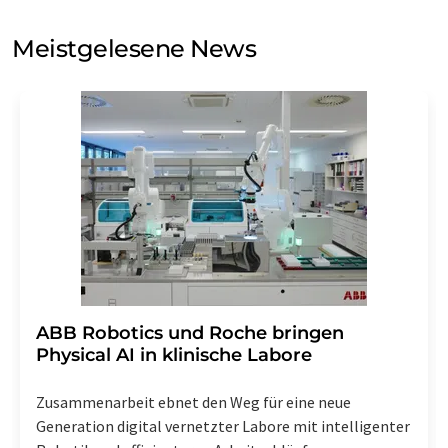
Sie zum Zwecke der Werbung oder der Markt- und
Meinungsforschung per E-Mail kontaktieren. Ihre
Meistgelesene News
Einwilligung können Sie jederzeit ohne Angabe von
Gründen gegenüber der LUMITOS AG, Ernst-Augustin-
Str. 2, 12489 Berlin oder per E-Mail unter
widerruf@lumitos.com
mit Wirkung für die Zukunft
widerrufen. Zudem ist in jeder E-Mail ein Link zur
Abbestellung des entsprechenden Newsletters
enthalten.
​​​​​​​ABB Robotics und Roche bringen
Physical AI in klinische Labore
Zusammenarbeit ebnet den Weg für eine neue
Generation digital vernetzter Labore mit intelligenter