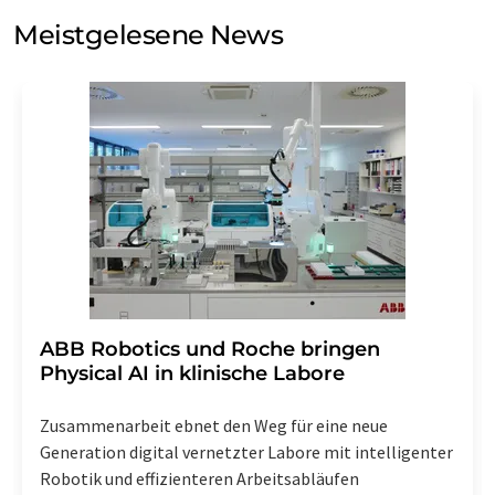
Meinungsforschung per E-Mail kontaktieren. Ihre
Meistgelesene News
Einwilligung können Sie jederzeit ohne Angabe von
Gründen gegenüber der LUMITOS AG, Ernst-Augustin-
Str. 2, 12489 Berlin oder per E-Mail unter
widerruf@lumitos.com
mit Wirkung für die Zukunft
widerrufen. Zudem ist in jeder E-Mail ein Link zur
Abbestellung des entsprechenden Newsletters
enthalten.
​​​​​​​ABB Robotics und Roche bringen
Physical AI in klinische Labore
Zusammenarbeit ebnet den Weg für eine neue
Generation digital vernetzter Labore mit intelligenter
Robotik und effizienteren Arbeitsabläufen