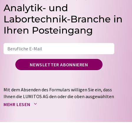
Analytik- und
Labortechnik-Branche in
Ihren Posteingang
NEWSLETTER ABONNIEREN
Mit dem Absenden des Formulars willigen Sie ein, dass
Ihnen die LUMITOS AG den oder die oben ausgewählten
Newsletter per E-Mail zusendet. Ihre Daten werden
MEHR LESEN
nicht an Dritte weitergegeben. Die Speicherung und
Verarbeitung Ihrer Daten durch die LUMITOS AG erfolgt
auf Basis unserer
Datenschutzerklärung
. LUMITOS darf
Sie zum Zwecke der Werbung oder der Markt- und