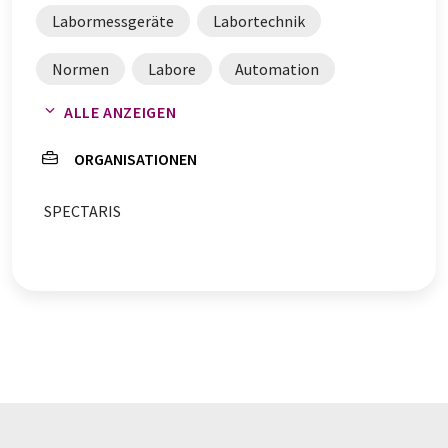
Labormessgeräte
Labortechnik
Normen
Labore
Automation
ALLE ANZEIGEN
Laboreinrichtung
Labordigitalisierung
ORGANISATIONEN
SPECTARIS