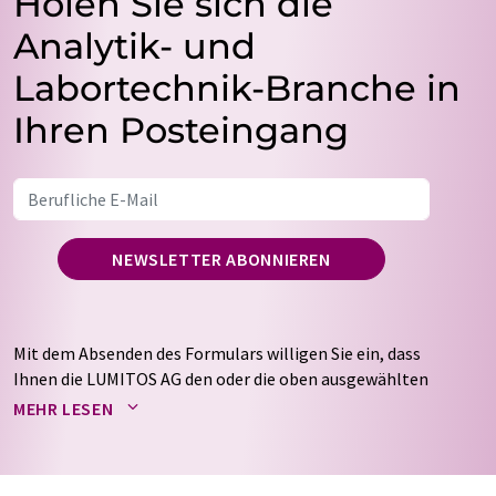
Holen Sie sich die
Analytik- und
Labortechnik-Branche in
Ihren Posteingang
NEWSLETTER ABONNIEREN
Mit dem Absenden des Formulars willigen Sie ein, dass
Ihnen die LUMITOS AG den oder die oben ausgewählten
Newsletter per E-Mail zusendet. Ihre Daten werden
MEHR LESEN
nicht an Dritte weitergegeben. Die Speicherung und
Verarbeitung Ihrer Daten durch die LUMITOS AG erfolgt
auf Basis unserer
Datenschutzerklärung
. LUMITOS darf