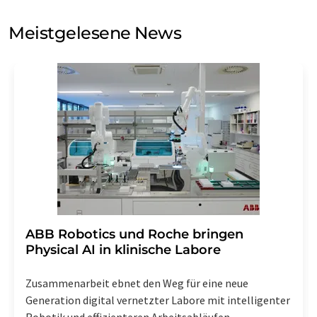
Sie zum Zwecke der Werbung oder der Markt- und
Meinungsforschung per E-Mail kontaktieren. Ihre
Meistgelesene News
Einwilligung können Sie jederzeit ohne Angabe von
Gründen gegenüber der LUMITOS AG, Ernst-Augustin-
Str. 2, 12489 Berlin oder per E-Mail unter
widerruf@lumitos.com
mit Wirkung für die Zukunft
widerrufen. Zudem ist in jeder E-Mail ein Link zur
Abbestellung des entsprechenden Newsletters
enthalten.
​​​​​​​ABB Robotics und Roche bringen
Physical AI in klinische Labore
Zusammenarbeit ebnet den Weg für eine neue
Generation digital vernetzter Labore mit intelligenter
Robotik und effizienteren Arbeitsabläufen