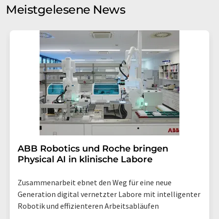
Meinungsforschung per E-Mail kontaktieren. Ihre
Meistgelesene News
Einwilligung können Sie jederzeit ohne Angabe von
Gründen gegenüber der LUMITOS AG, Ernst-Augustin-
Str. 2, 12489 Berlin oder per E-Mail unter
widerruf@lumitos.com
mit Wirkung für die Zukunft
widerrufen. Zudem ist in jeder E-Mail ein Link zur
Abbestellung des entsprechenden Newsletters
enthalten.
​​​​​​​ABB Robotics und Roche bringen
Physical AI in klinische Labore
Zusammenarbeit ebnet den Weg für eine neue
Generation digital vernetzter Labore mit intelligenter
Robotik und effizienteren Arbeitsabläufen