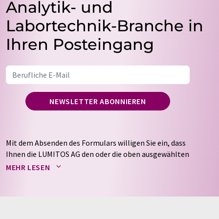
Analytik- und
Labortechnik-Branche in
Ihren Posteingang
NEWSLETTER ABONNIEREN
Mit dem Absenden des Formulars willigen Sie ein, dass
Ihnen die LUMITOS AG den oder die oben ausgewählten
Newsletter per E-Mail zusendet. Ihre Daten werden
MEHR LESEN
nicht an Dritte weitergegeben. Die Speicherung und
Verarbeitung Ihrer Daten durch die LUMITOS AG erfolgt
auf Basis unserer
Datenschutzerklärung
. LUMITOS darf
Sie zum Zwecke der Werbung oder der Markt- und