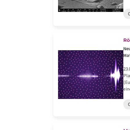
Rö
Neu
Mat
23.
Pla
(Eu
ein