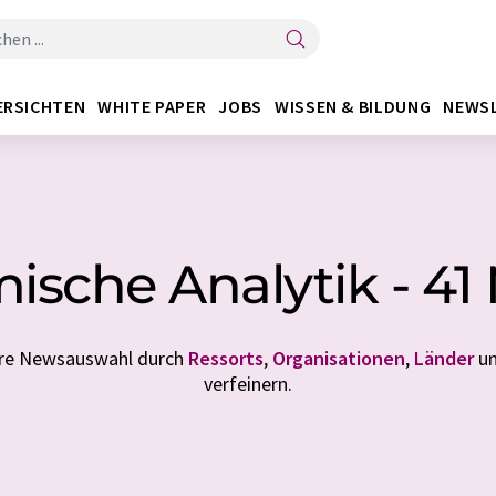
ERSICHTEN
WHITE PAPER
JOBS
WISSEN & BILDUNG
NEWS
ische Analytik - 41
Ihre Newsauswahl durch
Ressorts
,
Organisationen
,
Länder
u
verfeinern.