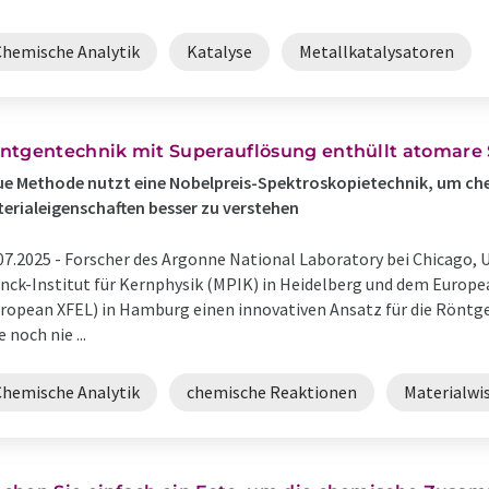
Chemische Analytik
Katalyse
Metallkatalysatoren
ntgentechnik mit Superauflösung enthüllt atomare
e Methode nutzt eine Nobelpreis-Spektroskopietechnik, um ch
erialeigenschaften besser zu verstehen
07.2025 -
Forscher des Argonne National Laboratory bei Chicago
nck-Institut für Kernphysik (MPIK) in Heidelberg und dem Europea
ropean XFEL) in Hamburg einen innovativen Ansatz für die Röntg
e noch nie ...
Chemische Analytik
chemische Reaktionen
Materialwi