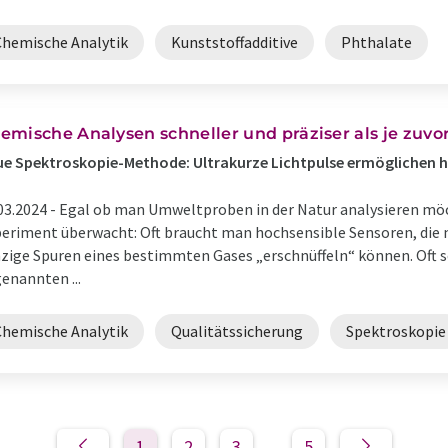
Chemische Analytik
Kunststoffadditive
Phthalate
emische Analysen schneller und präziser als je zuvo
e Spektroskopie-Methode: Ultrakurze Lichtpulse ermöglichen h
03.2024 -
Egal ob man Umweltproben in der Natur analysieren mö
eriment überwacht: Oft braucht man hochsensible Sensoren, die 
zige Spuren eines bestimmten Gases „erschnüffeln“ können. Oft s
enannten ...
Chemische Analytik
Qualitätssicherung
Spektroskopie
1
2
3
5
...