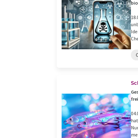
bio
18.
unb
Ide
Che
Sc
Ges
fre
04.
hat
Nun
men