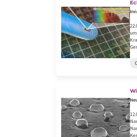
Ec
Inn
22.
um 
Kra
Ger
Wi
Neu
12.
Nan
Nan
Ker