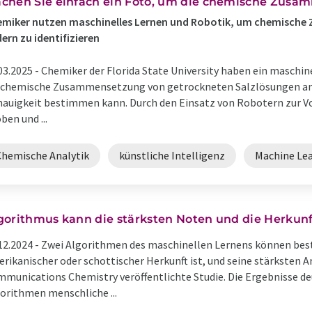
chen Sie einfach ein Foto, um die chemische Zus
emiker nutzen maschinelles Lernen und Robotik, um chemisch
dern zu identifizieren
03.2025 -
Chemiker der Florida State University haben ein maschin
 chemische Zusammensetzung von getrockneten Salzlösungen anh
auigkeit bestimmen kann. Durch den Einsatz von Robotern zur V
ben und ...
Chemische Analytik
künstliche Intelligenz
Machine Le
gorithmus kann die stärksten Noten und die Herkunf
12.2024 -
Zwei Algorithmen des maschinellen Lernens können bes
rikanischer oder schottischer Herkunft ist, und seine stärksten Ar
munications Chemistry veröffentlichte Studie. Die Ergebnisse deu
orithmen menschliche ...