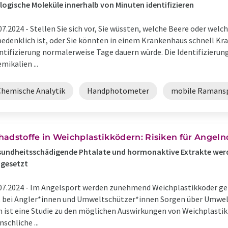
logische Moleküle innerhalb von Minuten identifizieren
07.2024 -
Stellen Sie sich vor, Sie wüssten, welche Beere oder welc
edenklich ist, oder Sie könnten in einem Krankenhaus schnell Kr
ntifizierung normalerweise Tage dauern würde. Die Identifizier
mikalien ...
Chemische Analytik
Handphotometer
mobile Ramans
hadstoffe in Weichplastikködern: Risiken für Ange
undheitsschädigende Phtalate und hormonaktive Extrakte wer
igesetzt
07.2024 -
Im Angelsport werden zunehmend Weichplastikköder gen
 bei Angler*innen und Umweltschützer*innen Sorgen über Umwelt
 ist eine Studie zu den möglichen Auswirkungen von Weichplastik
schliche ...