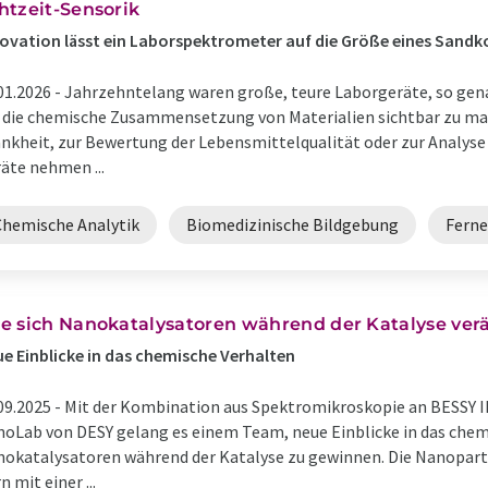
htzeit-Sensorik
ovation lässt ein Laborspektrometer auf die Größe eines Sand
01.2026 -
Jahrzehntelang waren große, teure Laborgeräte, so gen
die chemische Zusammensetzung von Materialien sichtbar zu mach
nkheit, zur Bewertung der Lebensmittelqualität oder zur Analys
äte nehmen ...
Chemische Analytik
Biomedizinische Bildgebung
Fern
e sich Nanokatalysatoren während der Katalyse ver
e Einblicke in das chemische Verhalten
09.2025 -
Mit der Kombination aus Spektromikroskopie an BESSY I
oLab von DESY gelang es einem Team, neue Einblicke in das chem
okatalysatoren während der Katalyse zu gewinnen. Die Nanopart
n mit einer ...