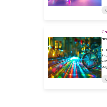
Ch
Neu
15.
Exp
win
sog