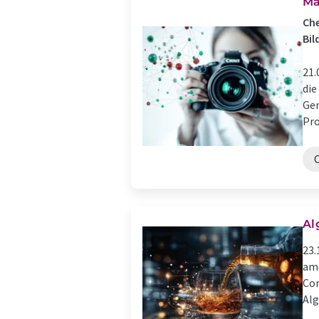
Ma
Ch
Bil
21.
die
Gen
Pro
Al
23.
ame
Com
Alg