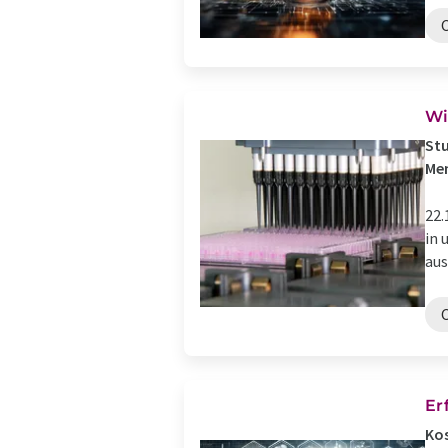
Wi
Stu
Me
22.
in 
aus
Er
Ko