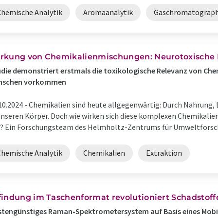
Chemische Analytik
Aromaanalytik
Gaschromatograph
rkung von Chemikalienmischungen: Neurotoxische E
die demonstriert erstmals die toxikologische Relevanz von Che
nschen vorkommen
10.2024 -
Chemikalien sind heute allgegenwärtig: Durch Nahrung, L
unseren Körper. Doch wie wirken sich diese komplexen Chemikali
? Ein Forschungsteam des Helmholtz-Zentrums für Umweltforschun
Chemische Analytik
Chemikalien
Extraktion
findung im Taschenformat revolutioniert Schadstof
stengünstiges Raman-Spektrometersystem auf Basis eines Mobi