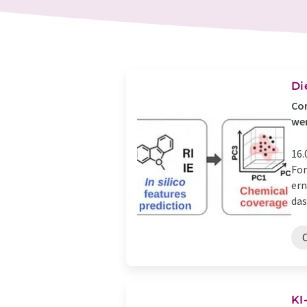
Di
Com
we
16.
For
ern
das
KI