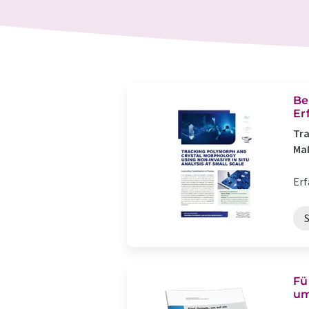
Be
Er
Tra
Ma
Erf
Fü
um