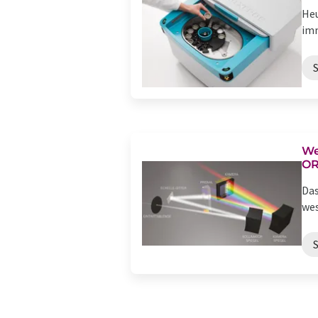
Heu
imm
We
O
Das
wes