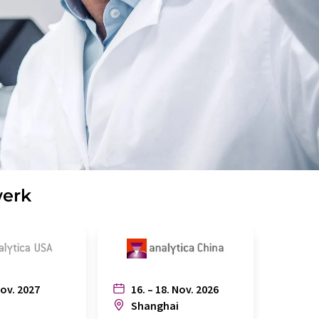
werk
Nov. 2027
16. – 18. Nov. 2026
6. – 
n
Shanghai
Joh