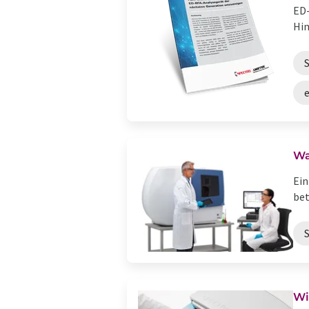
ED-
Hin
Wa
Ein
bet
Wi