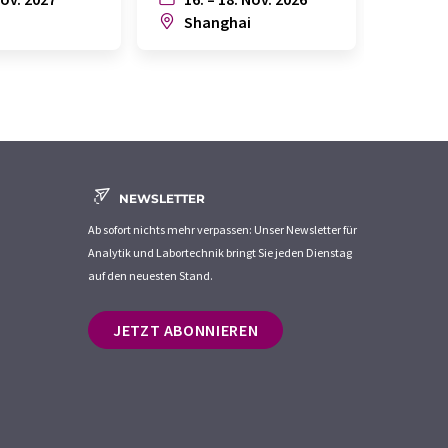
n
Shanghai
Joh
NEWSLETTER
Ab sofort nichts mehr verpassen: Unser Newsletter für
Analytik und Labortechnik bringt Sie jeden Dienstag
auf den neuesten Stand.
JETZT ABONNIEREN