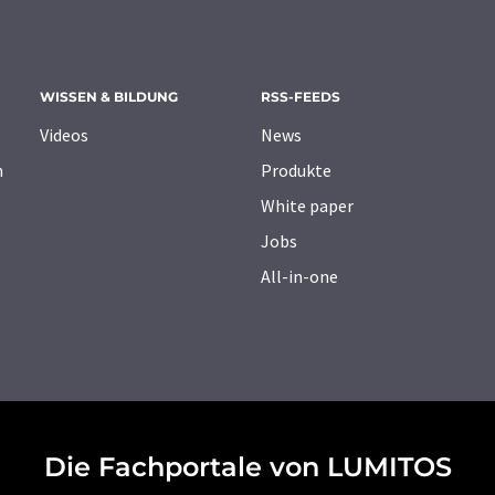
WISSEN & BILDUNG
RSS-FEEDS
Videos
News
n
Produkte
White paper
Jobs
All-in-one
Die Fachportale von LUMITOS