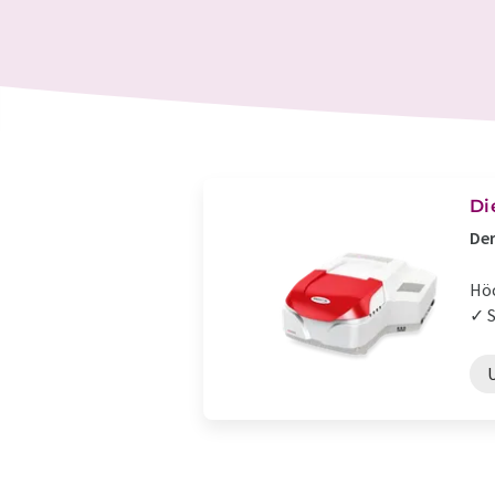
Di
Der
Höc
✓ S