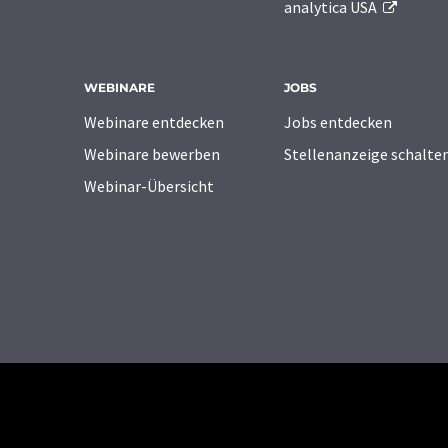
analytica USA
WEBINARE
JOBS
Webinare entdecken
Jobs entdecken
Webinare bewerben
Stellenanzeige schalte
Webinar-Übersicht