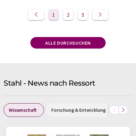
1
2
3
ALLE DURCHSUCHEN
Stahl - News nach Ressort
Wissenschaft
Forschung & Entwicklung
Wirtsch