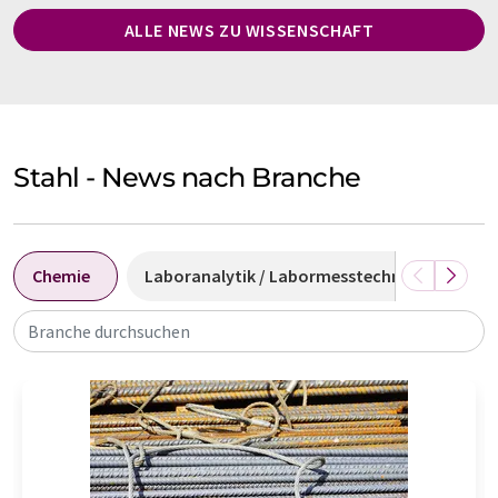
ALLE NEWS ZU WISSENSCHAFT
Stahl - News nach Branche
Chemie
Laboranalytik / Labormesstechnik
Lab
Branche durchsuchen