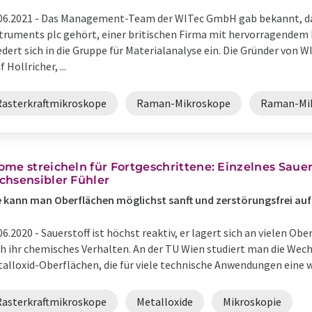
06.2021 -
Das Management-Team der WITec GmbH gab bekannt, das
truments plc gehört, einer britischen Firma mit hervorragendem 
edert sich in die Gruppe für Materialanalyse ein. Die Gründer von 
f Hollricher, ...
Rasterkraftmikroskope
Raman-Mikroskope
Raman-Mik
ome streicheln für Fortgeschrittene: Einzelnes Sauer
chsensibler Fühler
 kann man Oberflächen möglichst sanft und zerstörungsfrei au
06.2020 -
Sauerstoff ist höchst reaktiv, er lagert sich an vielen O
h ihr chemisches Verhalten. An der TU Wien studiert man die Wec
alloxid-Oberflächen, die für viele technische Anwendungen eine wic
Rasterkraftmikroskope
Metalloxide
Mikroskopie