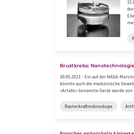
21.
dur
Ebe
mes
Brustkrebs: Nanotechnologie
30.05.2011 -
Ein auf der NASA-Marsmi
könnte auch die medizinische Geweb
«Artidis» benannte Gerät wurde von 
Rasterkraftmikroskope
Art
Forscher entwickeln kleinst