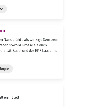
me
kop
en Nanodrähte als winzige Sensoren
äten sowohl Grösse als auch
versität Basel und der EPF Lausanne
skopie
ll ermittelt