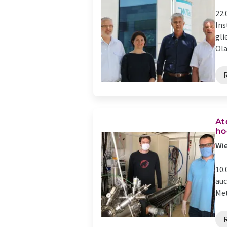
22.
Ins
gli
Ola
At
ho
Wie
10.
auc
Met