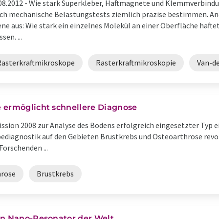
08.2012 -
Wie stark Superkleber, Haftmagnete und Klemmverbindu
ch mechanische Belastungstests ziemlich präzise bestimmen. And
ne aus: Wie stark ein einzelnes Molekül an einer Oberfläche haftet,
sen. ...
Rasterkraftmikroskope
Rasterkraftmikroskopie
Van-de
 ermöglicht schnellere Diagnose
ssion 2008 zur Analyse des Bodens erfolgreich eingesetzter Typ 
ediagnostik auf den Gebieten Brustkrebs und Osteoarthrose rev
Forschenden ...
hrose
Brustkrebs
en Nano-Resonator der Welt