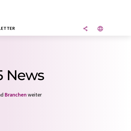
LETTER
15 News
nd
Branchen
weiter