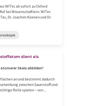
s WITec ab sofort zu Oxford
Ruf bei Wissenschaftlern. WITec
WITec, Dr. Joachim Koenen und Dr.
roskopie
stoffatom dient als
f atomarer Skala abbilden?
berflächen an und bestimmt dadurch
hselwirkung zwischen Sauerstoff und
htige Rolle spielen – von ...