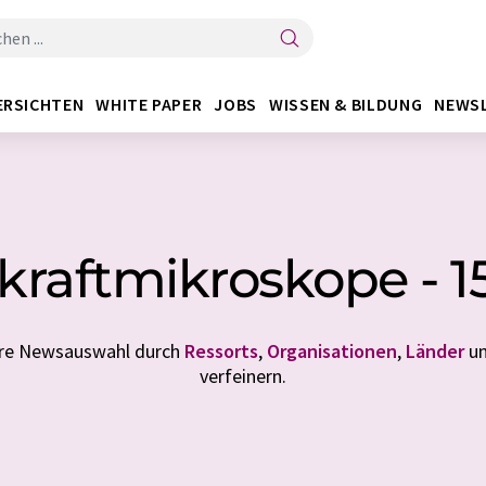
ERSICHTEN
WHITE PAPER
JOBS
WISSEN & BILDUNG
NEWS
kraftmikroskope - 
Ihre Newsauswahl durch
Ressorts
,
Organisationen
,
Länder
u
verfeinern.