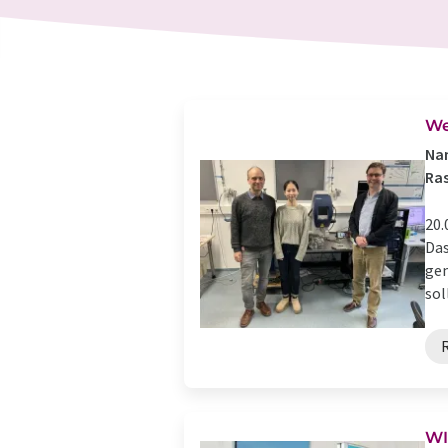
We
Nan
Ra
20.
Das
gem
soll
WI