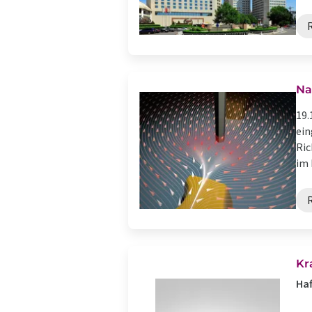
Na
19.
ein
Ric
im 
Kr
Haf