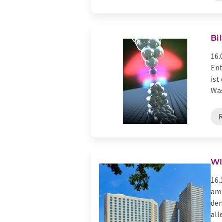
Bi
16.
Ent
ist
Was
WI
16.
am 
den
all