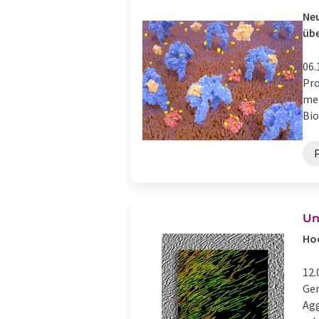
Ne
übe
06.
Pro
met
Bio
Un
Hoc
12.
Gem
Agg