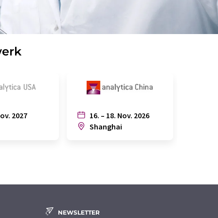
werk
Nov. 2027
16. – 18. Nov. 2026
6. – 
n
Shanghai
Joh
NEWSLETTER