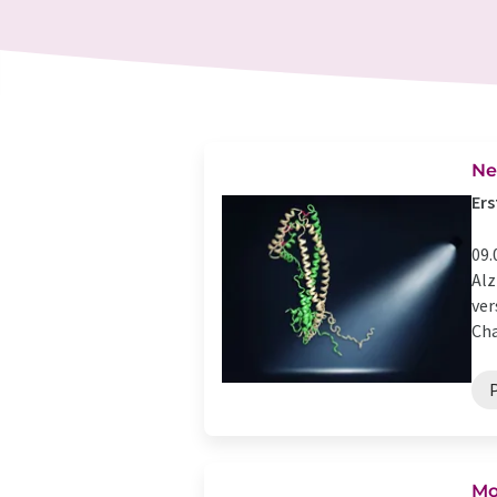
Ne
Ers
09.
Alz
ver
Cha
Mo