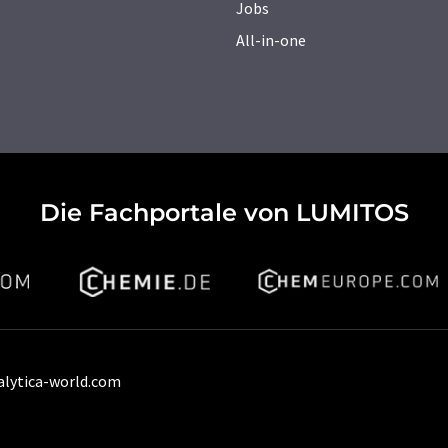
Jobs
All-in-one
Die Fachportale von LUMITOS
alytica-world.com