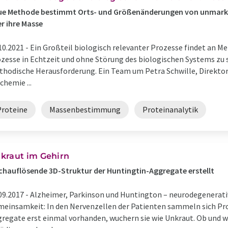
ue Methode bestimmt Orts- und Größenänderungen von unmark
r ihre Masse
10.2021 -
Ein Großteil biologisch relevanter Prozesse findet an M
zesse in Echtzeit und ohne Störung des biologischen Systems zu s
hodische Herausforderung. Ein Team um Petra Schwille, Direktor
chemie ...
Proteine
Massenbestimmung
Proteinanalytik
kraut im Gehirn
hauflösende 3D-Struktur der Huntingtin-Aggregate erstellt
09.2017 -
Alzheimer, Parkinson und Huntington – neurodegenerati
einsamkeit: In den Nervenzellen der Patienten sammeln sich Pro
regate erst einmal vorhanden, wuchern sie wie Unkraut. Ob und 