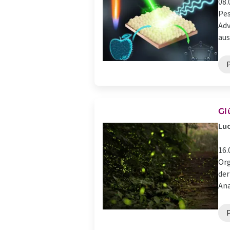
08.
Pes
Adv
aus 
Gl
Lu
16.
Org
der
Ana