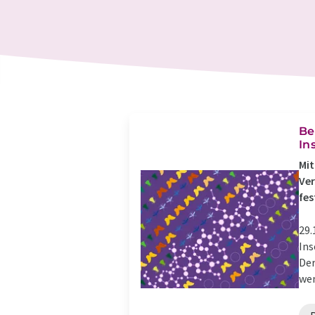
Be
In
Mit
Ver
fes
29.
Ins
Der
wen