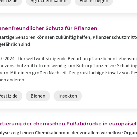
Pestizide
Agrochemikalien
Fruchtfliegen
enenfreundlicher Schutz für Pflanzen
artige Sensoren könnten zukünftig helfen, Pflanzenschutzmittel
efährlich sind
10.2024 -
Der weltweit steigende Bedarf an pflanzlichen Lebensmi
anzenschutzmitteln notwendig, um Kulturpflanzen vor Schädling
hern. Mit einem großen Nachteil: Der großflächige Einsatz von Pe
en anderen ...
Pestizide
Bienen
Insekten
rtierung der chemischen Fußabdrücke in europäisc
lyse zeigt einen Chemikalienmix, der vor allem wirbellose Orga