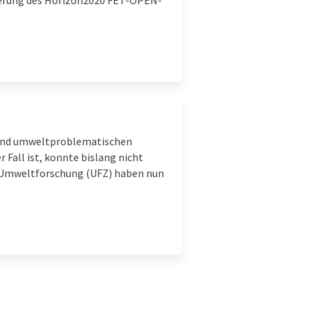
zierung des Horizon2020 FET-OPEN-
n und umweltproblematischen
Fall ist, konnte bislang nicht
r Umweltforschung (UFZ) haben nun