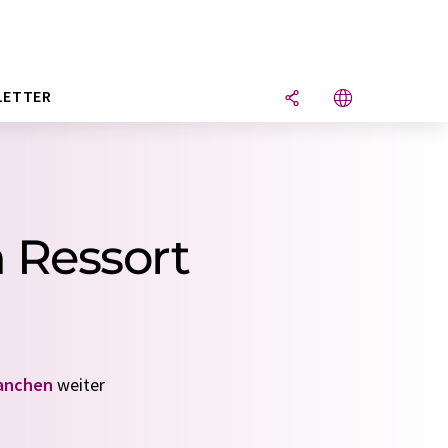
LETTER
m Ressort
anchen
weiter