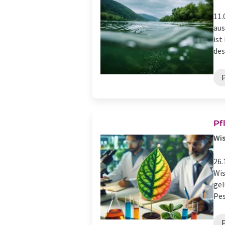
11.
aus
ist
des 
Pf
Wis
26.
Wis
gel
Pes