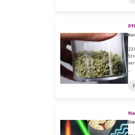
Pf
Kos
23.
Str
ver
...
Na
Die