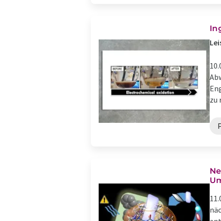
In
Lei
10.
Abw
Eng
zu 
Ne
Um
11.
näc