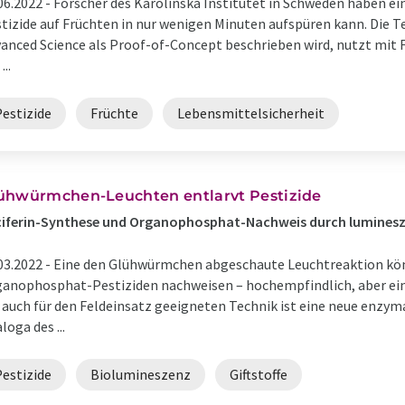
06.2022 -
Forscher des Karolinska Institutet in Schweden haben ei
tizide auf Früchten in nur wenigen Minuten aufspüren kann. Die Tec
anced Science als Proof-of-Concept beschrieben wird, nutzt mi
...
Pestizide
Früchte
Lebensmittelsicherheit
ühwürmchen-Leuchten entlarvt Pestizide
ciferin-Synthese und Organophosphat-Nachweis durch lumines
03.2022 -
Eine den Glühwürmchen abgeschaute Leuchtreaktion k
anophosphat-Pestiziden nachweisen – hochempfindlich, aber ein
 auch für den Feldeinsatz geeigneten Technik ist eine neue enzy
loga des ...
Pestizide
Biolumineszenz
Giftstoffe