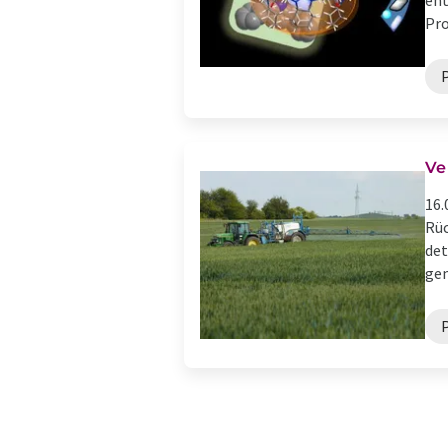
ent
Pro
Ve
16.
Rüc
det
gem