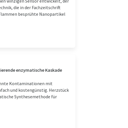
nen winzigen Sensor entwickelt, der
hnik, die in der Fachzeitschrift
t Flammen besprühte Nanopartikel
zierende enzymatische Kaskade
önnte Kontaminationen mit
fach und kostengünstig. Herzstück
matische Synthesemethode für