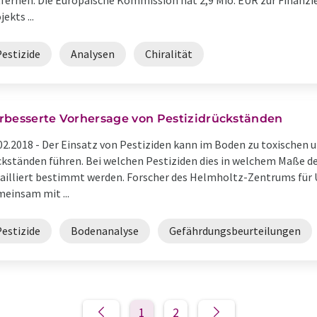
fernen. Die Europäische Kommission hat 2,9 Mio. EUR zur Finan
jekts ...
Pestizide
Analysen
Chiralität
rbesserte Vorhersage von Pestizidrückständen
02.2018 -
Der Einsatz von Pestiziden kann im Boden zu toxische
kständen führen. Bei welchen Pestiziden dies in welchem Maße der 
ailliert bestimmt werden. Forscher des Helmholtz-Zentrums fü
einsam mit ...
Pestizide
Bodenanalyse
Gefährdungsbeurteilungen
1
2