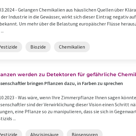
03.2024 -
Gelangen Chemikalien aus häuslichen Quellen über Klära
 der Industrie in die Gewässer, wirkt sich dieser Eintrag negativ 
 bekannt. Um mehr über die Belastung europäischer Flüsse herau
...
Pestizide
Biozide
Chemikalien
lanzen werden zu Detektoren für gefährliche Chemi
senschaftler bringen Pflanzen dazu, in Farben zu sprechen
10.2023 -
Was wäre, wenn Ihre Zimmerpflanze Ihnen sagen könnte, d
senschaftler sind der Verwirklichung dieser Vision einen Schritt 
ungen, eine Pflanze so zu manipulieren, dass sie sich in Gegenwar
tizids ...
Pestizide
Abscisinsäure
Biosensoren