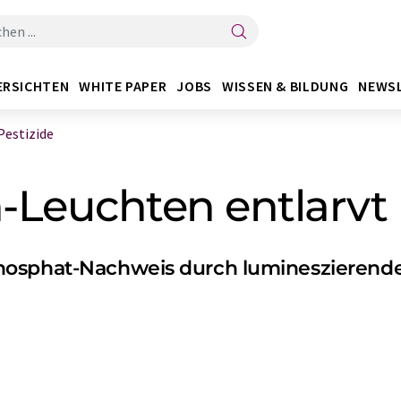
ERSICHTEN
WHITE PAPER
JOBS
WISSEN & BILDUNG
NEWS
estizide
euchten entlarvt P
hosphat-Nachweis durch lumineszierend