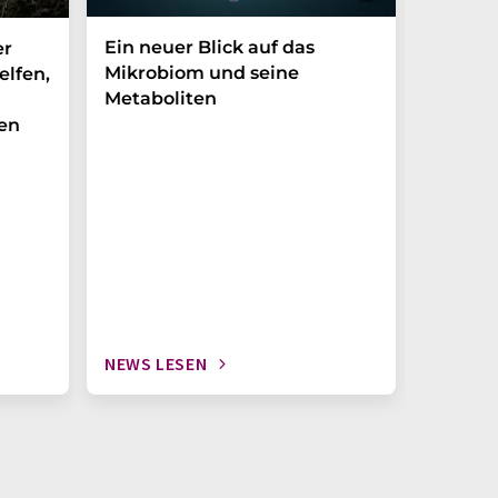
Ein neuer Blick auf das
Der P-t
er
Mikrobiom und seine
Biomark
elfen,
Metaboliten
überra
en
NEWS LESEN
NEWS L