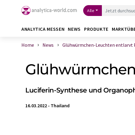
Alle
ANALYTICA MESSEN
NEWS
PRODUKTE
MARKTÜB
Home
News
Glühwürmchen-Leuchten entlarvt P
Glühwürmchen-L
Luciferin-Synthese und Organop
16.03.2022
-
Thailand