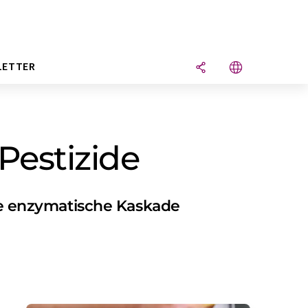
LETTER
estizide
e enzymatische Kaskade