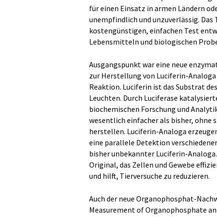
für einen Einsatz in armen Ländern od
unempfindlich und unzuverlässig. Das 
kostengünstigen, einfachen Test entwi
Lebensmitteln und biologischen Proben
Ausgangspunkt war eine neue enzymat
zur Herstellung von Luciferin-Analog
Reaktion. Luciferin ist das Substrat 
Leuchten. Durch Luciferase katalysier
biochemischen Forschung und Analytik 
wesentlich einfacher als bisher, ohne 
herstellen. Luciferin-Analoga erzeug
eine parallele Detektion verschiedene
bisher unbekannter Luciferin-Analoga. 
Original, das Zellen und Gewebe effizi
und hilft, Tierversuche zu reduzieren.
Auch der neue Organophosphat-Nachwe
Measurement of Organophosphate and D