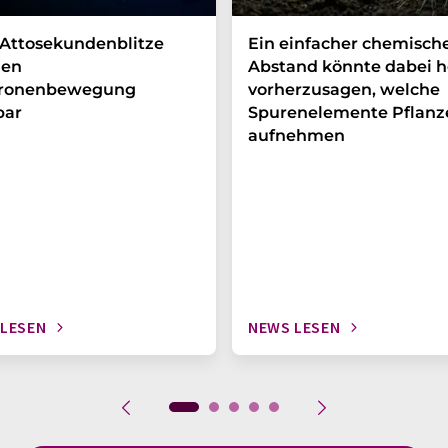
Attosekundenblitze
Ein einfacher chemisch
en
Abstand könnte dabei h
tronenbewegung
vorherzusagen, welche
bar
Spurenelemente Pflanz
aufnehmen
 LESEN
NEWS LESEN