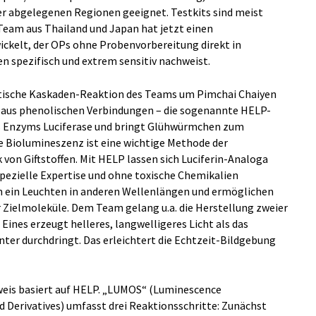
er abgelegenen Regionen geeignet. Testkits sind meist
Team aus Thailand und Japan hat jetzt einen
ckelt, der OPs ohne Probenvorbereitung direkt in
 spezifisch und extrem sensitiv nachweist.
ische Kaskaden-Reaktion des Teams um Pimchai Chaiyen
a aus phenolischen Verbindungen – die sogenannte HELP-
des Enzyms Luciferase und bringt Glühwürmchen zum
te Biolumineszenz ist eine wichtige Methode der
von Giftstoffen. Mit HELP lassen sich Luciferin-Analoga
spezielle Expertise und ohne toxische Chemikalien
en ein Leuchten in anderen Wellenlängen und ermöglichen
r Zielmoleküle. Dem Team gelang u.a. die Herstellung zweier
Eines erzeugt helleres, langwelligeres Licht als das
enter durchdringt. Das erleichtert die Echtzeit-Bildgebung
is basiert auf HELP. „LUMOS“ (Luminescence
erivatives) umfasst drei Reaktionsschritte: Zunächst