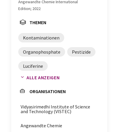
Angewandte Chemie International
Edition; 2022
THEMEN
Kontaminationen
Organophosphate
Pestizide
Luciferine
ALLE ANZEIGEN
Kontaminationsanalytik
ORGANISATIONEN
Lumineszenz
Biolumineszenz
Vidyasirimedhi Institute of Science
Giftstoffe
and Technology (VISTEC)
Angewandte Chemie