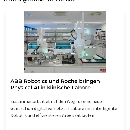
Einwilligung können Sie jederzeit ohne Angabe von
Gründen gegenüber der LUMITOS AG, Ernst-Augustin-
Str. 2, 12489 Berlin oder per E-Mail unter
widerruf@lumitos.com
mit Wirkung für die Zukunft
widerrufen. Zudem ist in jeder E-Mail ein Link zur
Abbestellung des entsprechenden Newsletters
enthalten.
​​​​​​​ABB Robotics und Roche bringen
Physical AI in klinische Labore
Zusammenarbeit ebnet den Weg für eine neue
Generation digital vernetzter Labore mit intelligenter
Robotik und effizienteren Arbeitsabläufen