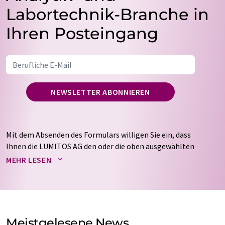
Labortechnik-Branche in
Ihren Posteingang
NEWSLETTER ABONNIEREN
Mit dem Absenden des Formulars willigen Sie ein, dass
Ihnen die LUMITOS AG den oder die oben ausgewählten
Newsletter per E-Mail zusendet. Ihre Daten werden
MEHR LESEN
nicht an Dritte weitergegeben. Die Speicherung und
Verarbeitung Ihrer Daten durch die LUMITOS AG erfolgt
auf Basis unserer
Datenschutzerklärung
. LUMITOS darf
Sie zum Zwecke der Werbung oder der Markt- und
Meinungsforschung per E-Mail kontaktieren. Ihre
Meistgelesene News