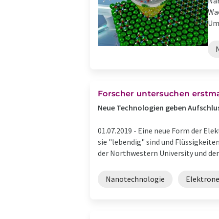
Nan
Wac
Umw
Forscher untersuchen erstm
Neue Technologien geben Aufschlus
01.07.2019 -
Eine neue Form der Ele
sie "lebendig" sind und Flüssigkeite
der Northwestern University und der .
Nanotechnologie
Elektron