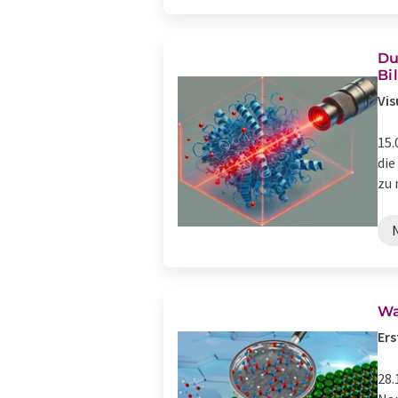
Du
Bi
Vis
15.
die
zu 
Wa
Er
28.