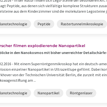
02.2016 -
In der Natur finden sich Lego-Steine der besonderen Art:
agt Peptide, aus denen sich vielfältige komplexe Strukturen zus
elsteine aus dem Kinderzimmer sind die molekularen Legosteine je
Nanotechnologie
Peptide
Rastertunnelmikroskopie
rscher filmen explodierende Nanopartikel
blicke in den Nanokosmos mit bisher unerreichter Detailschärfe 
02.2016 -
Mit einem Superröntgenmikroskop hat ein deutsch-amer
losion einzelner Nanopartikel in Ultrazeitlupe gefilmt. Dabei ko
khover von der Technischen Universität Berlin, die zurzeit mit e
kswagenstiftung am ...
Nanotechnologie
Nanopartikel
Röntgenlaser