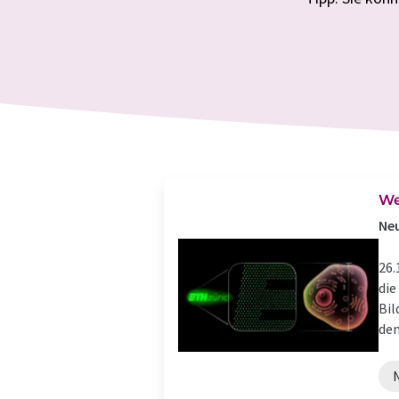
We
Neu
26.
die
Bil
den