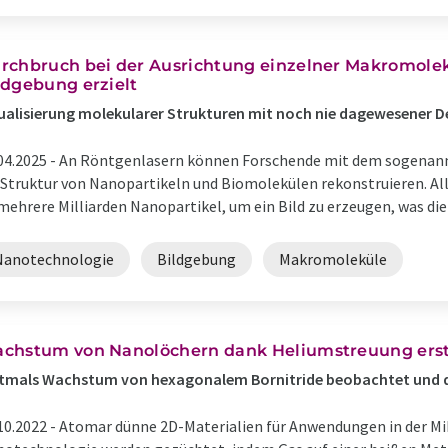
rchbruch bei der Ausrichtung einzelner Makromolekü
ldgebung erzielt
ualisierung molekularer Strukturen mit noch nie dagewesener D
04.2025 -
An Röntgenlasern können Forschende mit dem sogenannt
 Struktur von Nanopartikeln und Biomolekülen rekonstruieren. Alle
mehrere Milliarden Nanopartikel, um ein Bild zu erzeugen, was die K
Nanotechnologie
Bildgebung
Makromoleküle
chstum von Nanolöchern dank Heliumstreuung erst
stmals Wachstum von hexagonalem Bornitride beobachtet und 
10.2022 -
Atomar dünne 2D-Materialien für Anwendungen in der Mi