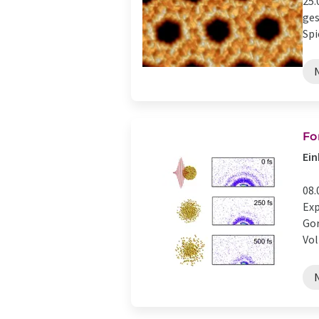
25.
ges
Spi
Fo
Ein
08.
Exp
Gor
Vol