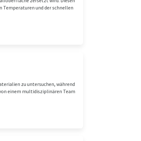
lloberfläche zersetzt wird. Diesen
n Temperaturen und der schnellen
terialien zu untersuchen, während
e von einem multidisziplinären Team