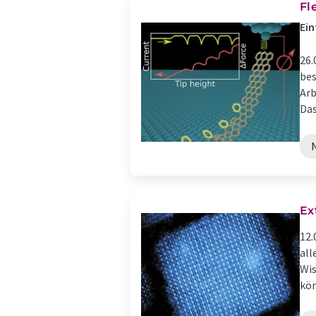
Fl
Ein
26.
bes
Arb
Das
Ex
12.
all
Wis
kön