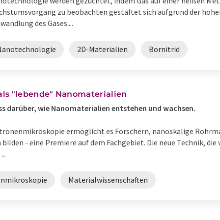
otechnologie werden gezüchtet, indem Gas auf einer heißen Meta
hstumsvorgang zu beobachten gestaltet sich aufgrund der hohe
andlung des Gases ...
Nanotechnologie
2D-Materialien
Bornitrid
als "lebende" Nanomaterialien
s darüber, wie Nanomaterialien entstehen und wachsen.
ktronenmikroskopie ermöglicht es Forschern, nanoskalige Rohrma
n bilden - eine Premiere auf dem Fachgebiet. Die neue Technik, di
..
enmikroskopie
Materialwissenschaften