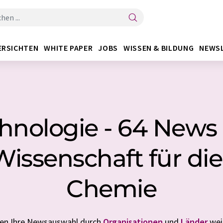
ERSICHTEN
WHITE PAPER
JOBS
WISSEN & BILDUNG
NEWS
hnologie - 64 News
Wissenschaft für di
Chemie
nen Ihre Newsauswahl durch
Organisationen
und
Länder
weit