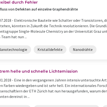
exibel durch Fehler
fluss von Defekten auf einzelne Graphendrähte
07.2018 -
Elektronische Bauteile wie Schalter oder Transistoren, d
tehen, könnten in Zukunft die Technik revolutionieren. Die Grundl
eitsgruppe Single-Molecule Chemistry an der Universität Graz unt
 Team hat nun ...
Nanotechnologie
Kristalldefekte
Nanodrähte
trem helle und schnelle Lichtemission
01.2018 -
Eine in den vergangenen Jahren intensiv untersuchte Ar
en Farben wiedergeben und ist sehr hell. Ein internationales For
senschaftlern der ETH Zürich hat nun herausgefunden, warum dem
nten dereinst in ...