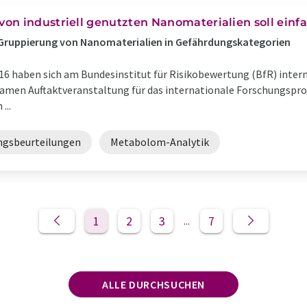
on industriell genutzten Nanomaterialien soll ein
 Gruppierung von Nanomaterialien in Gefährdungskategorien
016 haben sich am Bundesinstitut für Risikobewertung (BfR) inter
amen Auftaktveranstaltung für das internationale Forschungspro
...
ngsbeurteilungen
Metabolom-Analytik
1
2
3
7
...
ALLE DURCHSUCHEN