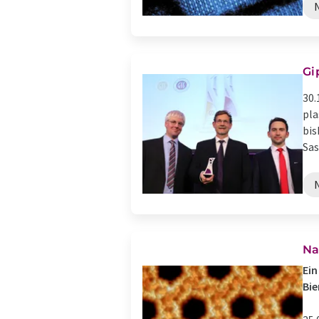
Gi
30.
pla
bis
Sas
Na
Ein
Bi