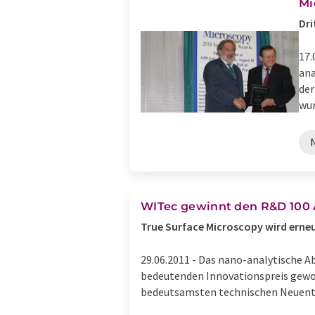
Mi
Dri
17.
ana
der
wur
WITec gewinnt den R&D 100 
True Surface Microscopy wird ern
29.06.2011 -
Das nano-analytische A
bedeutenden Innovationspreis gewo
bedeutsamsten technischen Neuentwi