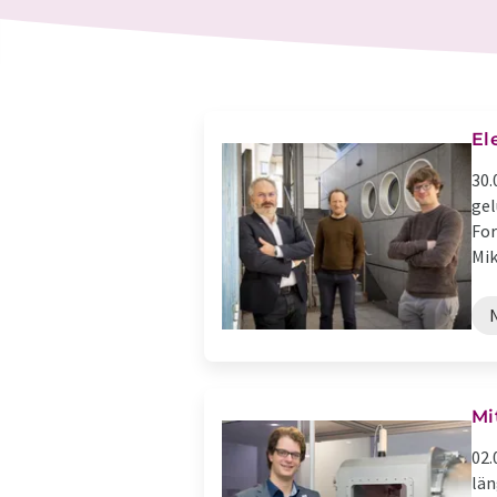
El
30.
gel
For
Mik
Mi
02.
län