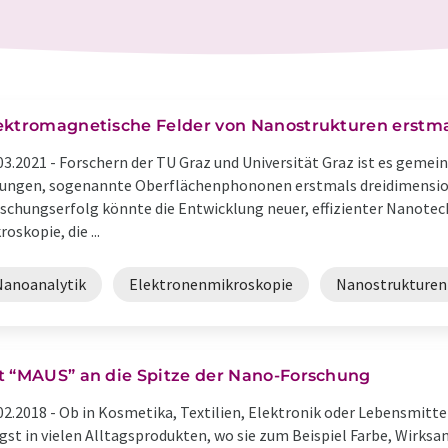
ektromagnetische Felder von Nanostrukturen erstma
03.2021 -
Forschern der TU Graz und Universität Graz ist es gemei
ungen, sogenannte Oberflächenphononen erstmals dreidimension
schungserfolg könnte die Entwicklung neuer, effizienter Nanotec
roskopie, die ...
Nanoanalytik
Elektronenmikroskopie
Nanostrukturen
t “MAUS” an die Spitze der Nano-Forschung
02.2018 -
Ob in Kosmetika, Textilien, Elektronik oder Lebensmitte
gst in vielen Alltagsprodukten, wo sie zum Beispiel Farbe, Wirksa