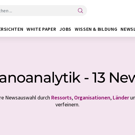
ERSICHTEN
WHITE PAPER
JOBS
WISSEN & BILDUNG
NEWS
anoanalytik - 13 Ne
Ihre Newsauswahl durch
Ressorts
,
Organisationen
,
Länder
u
verfeinern.