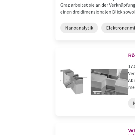
Graz arbeitet sie an der Verknüpfu
einen dreidimensionalen Blick sowohl
Nanoanalytik
Elektronenmi
Rö
17.
Ver
Abm
meh
WI