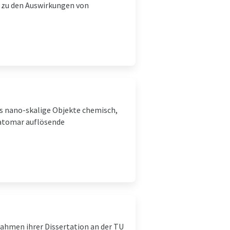
d zu den Auswirkungen von
s nano-skalige Objekte chemisch,
e atomar auflösende
Rahmen ihrer Dissertation an der TU