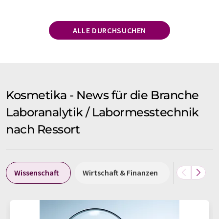
ALLE DURCHSUCHEN
Kosmetika - News für die Branche
Laboranalytik / Labormesstechnik
nach Ressort
Wissenschaft
Wirtschaft & Finanzen
Politik & G