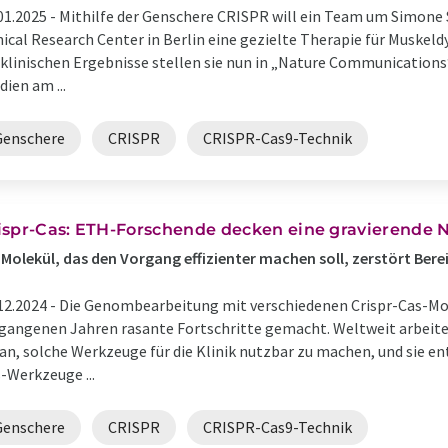
01.2025 -
Mithilfe der Genschere CRISPR will ein Team um Simone
nical Research Center in Berlin eine gezielte Therapie für Muskeld
klinischen Ergebnisse stellen sie nun in „Nature Communications“
dien am ...
Genschere
CRISPR
CRISPR-Cas9-Technik
ispr-Cas: ETH-Forschende decken eine gravierende
 Molekül, das den Vorgang effizienter machen soll, zerstört Ber
12.2024 -
Die Genombearbeitung mit verschiedenen Crispr-Cas-Mo
gangenen Jahren rasante Fortschritte gemacht. Weltweit arbeite
an, solche Werkzeuge für die Klinik nutzbar zu machen, und sie ent
-Werkzeuge ...
Genschere
CRISPR
CRISPR-Cas9-Technik