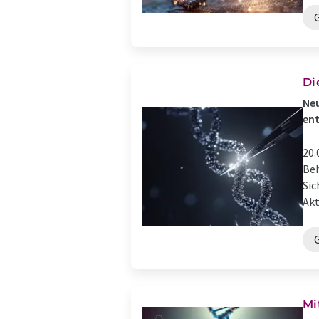
Di
Neu
en
20.
Beh
Sic
Akt
Mi