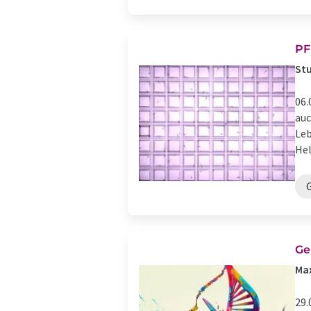
PF
St
06.
auc
Leb
Hel
Ge
Max
29.