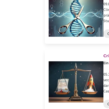
09.
Cli
prä
Stu
Cr
Ein
05.
ver
dar
Cas