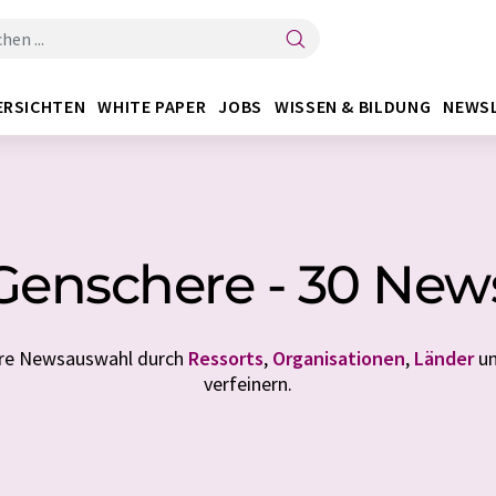
ERSICHTEN
WHITE PAPER
JOBS
WISSEN & BILDUNG
NEWS
Genschere - 30 New
Ihre Newsauswahl durch
Ressorts
,
Organisationen
,
Länder
u
verfeinern.