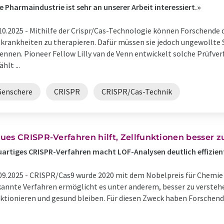
e Pharmaindustrie ist sehr an unserer Arbeit interessiert.»
10.2025 -
Mithilfe der Crispr/Cas-Technologie können Forschende d
krankheiten zu therapieren. Dafür müssen sie jedoch ungewollte
ennen. Pioneer Fellow Lilly van de Venn entwickelt solche Prüfverfa
hlt ...
Genschere
CRISPR
CRISPR/Cas-Technik
ues CRISPR-Verfahren hilft, Zellfunktionen besser z
artiges CRISPR-Verfahren macht LOF-Analysen deutlich effizien
09.2025 -
CRISPR/Cas9 wurde 2020 mit dem Nobelpreis für Chemie 
annte Verfahren ermöglicht es unter anderem, besser zu versteh
ktionieren und gesund bleiben. Für diesen Zweck haben Forschend