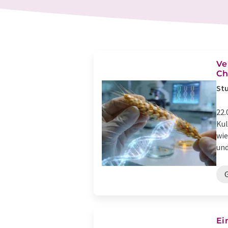
Ve
Ch
Stu
22.
Kul
wie
und
Ei