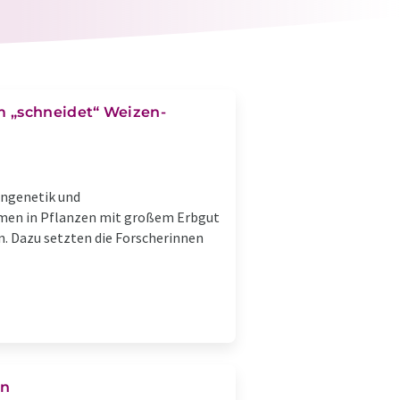
m „schneidet“ Weizen-
engenetik und
omen in Pflanzen mit großem Erbgut
n. Dazu setzten die Forscherinnen
en