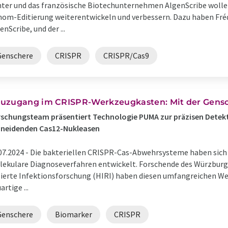
ter und das französische Biotechunternehmen AlgenScribe wolle
om-Editierung weiterentwickeln und verbessern. Dazu haben Fré
enScribe, und der ...
Genschere
CRISPR
CRISPR/Cas9
uzugang im CRISPR-Werkzeugkasten: Mit der Gens
schungsteam präsentiert Technologie PUMA zur präzisen Detek
hneidenden Cas12-Nukleasen
07.2024 -
Die bakteriellen CRISPR-Cas-Abwehrsysteme haben sich 
ekulare Diagnoseverfahren entwickelt. Forschende des Würzburg
ierte Infektionsforschung (HIRI) haben diesen umfangreichen We
artige ...
Genschere
Biomarker
CRISPR