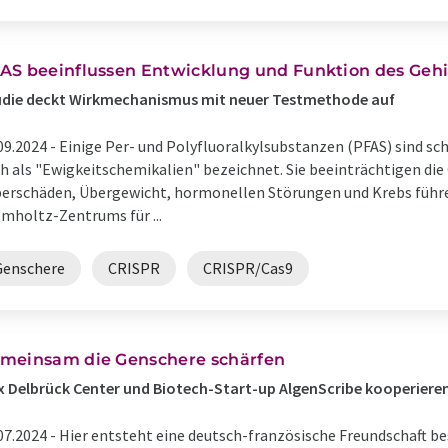
AS beeinflussen Entwicklung und Funktion des Gehi
udie deckt Wirkmechanismus mit neuer Testmethode auf
09.2024 -
Einige Per- und Polyfluoralkylsubstanzen (PFAS) sind s
h als "Ewigkeitschemikalien" bezeichnet. Sie beeinträchtigen di
erschäden, Übergewicht, hormonellen Störungen und Krebs führ
mholtz-Zentrums für ...
Genschere
CRISPR
CRISPR/Cas9
meinsam die Genschere schärfen
 Delbrück Center und Biotech-Start-up AlgenScribe kooperiere
07.2024 -
Hier entsteht eine deutsch-französische Freundschaft be