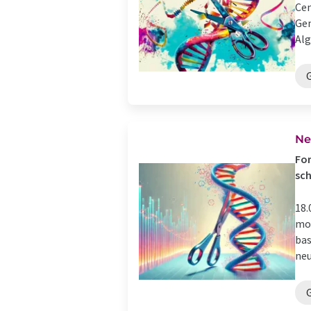
Cen
Gen
Alg
Ne
For
sc
18.
mol
bas
neu