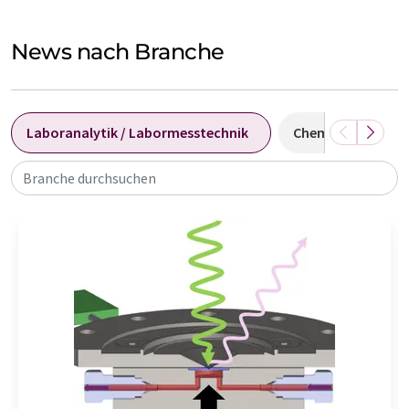
News nach Branche
Laboranalytik / Labormesstechnik
Chemie
Bat
Branche durchsuchen