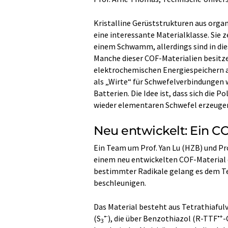
Kristalline Gerüststrukturen aus org
eine interessante Materialklasse. Sie 
einem Schwamm, allerdings sind in di
Manche dieser COF-Materialien besitze
elektrochemischen Energiespeichern a
als „Wirte“ für Schwefelverbindungen 
Batterien. Die Idee ist, dass sich die 
wieder elementaren Schwefel erzeugen. 
Neu entwickelt: Ein C
Ein Team um Prof. Yan Lu (HZB) und Pr
einem neu entwickelten COF-Material e
bestimmter Radikale gelang es dem Te
beschleunigen.
Das Material besteht aus Tetrathiaful
•-
•+
(S
), die über Benzothiazol (R-TTF
-
3