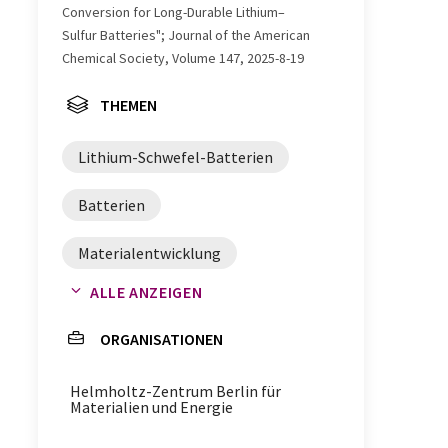
Conversion for Long-Durable Lithium–
Sulfur Batteries"; Journal of the American
Chemical Society, Volume 147, 2025-8-19
THEMEN
Lithium-Schwefel-Batterien
Batterien
Materialentwicklung
ALLE ANZEIGEN
Covalent-organic Frameworks
ORGANISATIONEN
poröse Materialien
Helmholtz-Zentrum Berlin für
Batterielebensdauer
Materialien und Energie
Polysulfide
Radikale