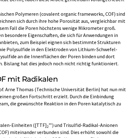
anischen Polymeren (covalent organic frameworks, COF)
sind
zeichnen sich durch ihre hohe Porosität aus, vergleichbar mit
esem Fall die Poren höchstens wenige Mikrometer groß.
n besondere Eigenschaften, die sich für Anwendungen in
nbieten, zum Beispiel eignen sich bestimmte Strukturen
wie Polysulfide in den Elektroden von Lithium-Schwefel-
Polysulfide an die Innenflächen der Poren binden und dort
Bislang hat dies jedoch noch nicht richtig funktioniert.
OF mit Radikalen
of. Arne Thomas (Technische Universität Berlin) hat nun mit
inen großen Fortschritt erzielt. Durch die Einbindung
am, die gewünschte Reaktion in den Poren katalytisch zu
•+
valen-Einheiten ([TTF]
) und Trisulfid-Radikal-Anionen
2
COF) miteinander verbunden sind. Dies erhöht sowohl die