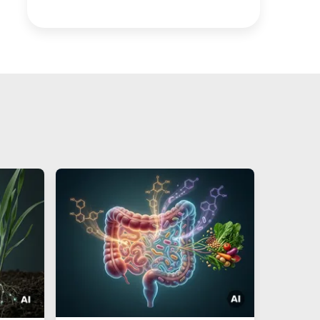
Kernspinresonanzspektroskopie
Elektronenspinresonanz-
Spektroskopie
Röntgentomographie