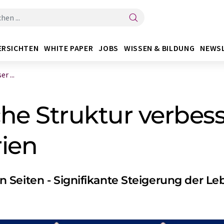
ERSICHTEN
WHITE PAPER
JOBS
WISSEN & BILDUNG
NEWS
r ...
he Struktur verbess
rien
 Seiten - Signifikante Steigerung der L