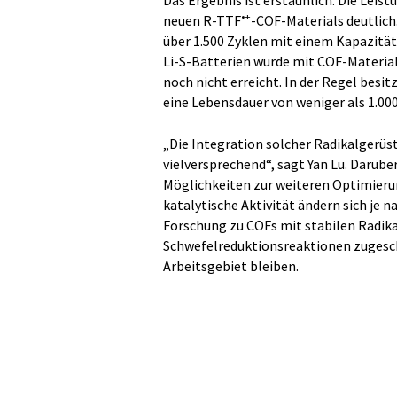
Das Ergebnis ist erstaunlich: Die Leist
•+
neuen R-TTF
-COF-Materials deutlich
über 1.500 Zyklen mit einem Kapazitäts
Li-S-Batterien wurde mit COF-Material
noch nicht erreicht. In der Regel besi
eine Lebensdauer von weniger als 1.000
„Die Integration solcher Radikalgerüs
vielversprechend“, sagt Yan Lu. Darüber
Möglichkeiten zur weiteren Optimierun
katalytische Aktivität ändern sich je 
Forschung zu COFs mit stabilen Radikal
Schwefelreduktionsreaktionen zugeschn
Arbeitsgebiet bleiben.