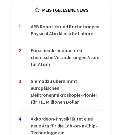
MEISTGELESENE NEWS
1
​​​​​​​ABB Robotics und Roche bringen
Physical AI in klinische Labore
2
Forschende beobachten
chemische Veränderungen Atom
für Atom
3
Shimadzu übernimmt
europäischen
Elektronenmikroskopie-Pionier
für 711 Millionen Dollar
4
Akkordeon-Physik läutet eine
neue Ära für die Lab-on-a-Chip-
Technologie ein