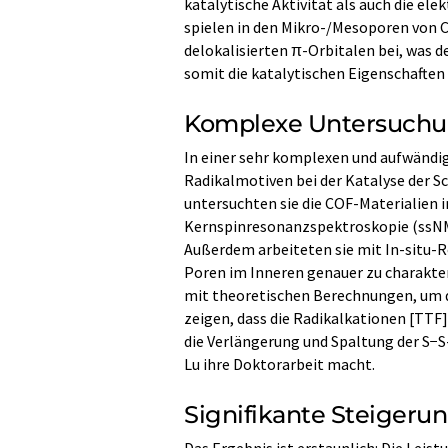
katalytische Aktivität als auch die el
spielen in den Mikro-/Mesoporen von CO
delokalisierten π-Orbitalen bei, was 
somit die katalytischen Eigenschaften 
Komplexe Untersuchun
In einer sehr komplexen und aufwändig
Radikalmotiven bei der Katalyse der S
untersuchten sie die COF-Materialien i
Kernspinresonanzspektroskopie (ssNM
Außerdem arbeiteten sie mit In-situ-
Poren im Inneren genauer zu charakter
mit theoretischen Berechnungen, um d
zeigen, dass die Radikalkationen [TTF]
die Verlängerung und Spaltung der S−S-
Lu ihre Doktorarbeit macht.
Signifikante Steigeru