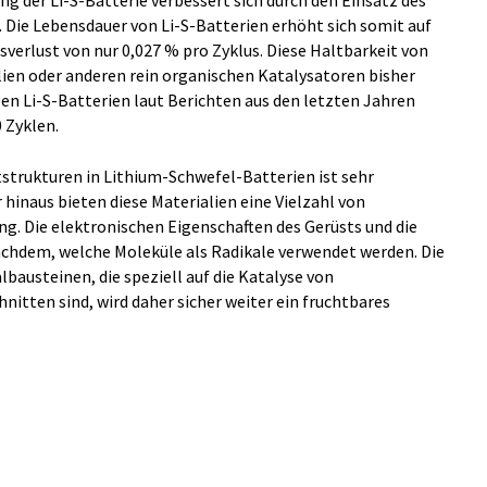
ung der Li-S-Batterie verbessert sich durch den Einsatz des
. Die Lebensdauer von Li-S-Batterien erhöht sich somit auf
verlust von nur 0,027 % pro Zyklus. Diese Haltbarkeit von
ien oder anderen rein organischen Katalysatoren bisher
tzen Li-S-Batterien laut Berichten aus den letzten Jahren
 Zyklen.
tstrukturen in Lithium-Schwefel-Batterien ist sehr
 hinaus bieten diese Materialien eine Vielzahl von
g. Die elektronischen Eigenschaften des Gerüsts und die
nachdem, welche Moleküle als Radikale verwendet werden. Die
bausteinen, die speziell auf die Katalyse von
itten sind, wird daher sicher weiter ein fruchtbares