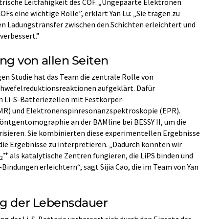
ektrische Leitfähigkeit des COF. „Ungepaarte Elektronen
Fs eine wichtige Rolle”, erklärt Yan Lu: „Sie tragen zu
den Ladungstransfer zwischen den Schichten erleichtert und
verbessert.”
g von allen Seiten
en Studie hat das Team die zentrale Rolle von
chwefelreduktionsreaktionen aufgeklärt. Dafür
n Li-S-Batteriezellen mit Festkörper-
R) und Elektronenspinresonanzspektroskopie (EPR).
Röntgentomographie an der BAMline bei BESSY II, um die
isieren. Sie kombinierten diese experimentellen Ergebnisse
ie Ergebnisse zu interpretieren. „Dadurch konnten wir
•+
als katalytische Zentren fungieren, die LiPS binden und
2
Bindungen erleichtern“, sagt Sijia Cao, die im Team von Yan
ng der Lebensdauer