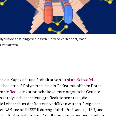
lysulfide fest eingeschlossen. So wird verhindert, dass
r verkürzen.
nn die Kapazität und Stabilität von
Lithium-Schwefel-
Es basiert auf Polymeren, die ein Gerüst mit offenen Poren
en sie
Radikale
kationische kovalente organische Gerüste
n katalytisch beschleunigte Reaktionen statt, die
ie Lebensdauer der Batterie verkürzen würden. Einige der
r BAMline an BESSY II durchgeführt. Prof. Yan Lu, HZB, und
ität Berlin, haben diese Arbeit gemeinsam vorangetrieben.