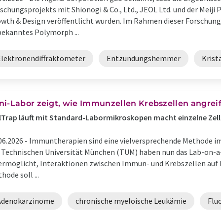
schungsprojekts mit Shionogi & Co., Ltd., JEOL Ltd. und der Meiji 
wth & Design veröffentlicht wurden. Im Rahmen dieser Forschungs
ekanntes Polymorph ...
Elektronendiffraktometer
Entzündungshemmer
Krist
ni-Labor zeigt, wie Immunzellen Krebszellen angrei
lTrap läuft mit Standard-Labormikroskopen macht einzelne Zel
06.2026 -
Immuntherapien sind eine vielversprechende Methode i
 Technischen Universität München (TUM) haben nun das Lab-on-a
ermöglicht, Interaktionen zwischen Immun- und Krebszellen auf 
hode soll ...
Adenokarzinome
chronische myeloische Leukämie
Flu