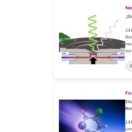
Ne
„Di
24.
Rön
neu
zur 
Fo
Stu
Mo
14.
umv