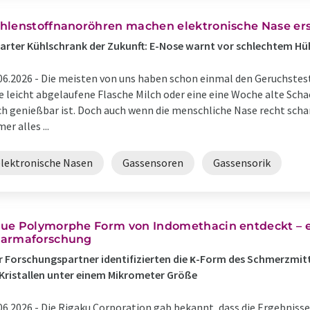
hlenstoffnanoröhren machen elektronische Nase ers
rter Kühlschrank der Zukunft: E-Nose warnt vor schlechtem H
06.2026 -
Die meisten von uns haben schon einmal den Geruchstes
e leicht abgelaufene Flasche Milch oder eine eine Woche alte Sc
h genießbar ist. Doch auch wenn die menschliche Nase recht schar
er alles ...
elektronische Nasen
Gassensoren
Gassensorik
ue Polymorphe Form von Indomethacin entdeckt – ein
armaforschung
r Forschungspartner identifizierten die κ-Form des Schmerzmit
Kristallen unter einem Mikrometer Größe
06.2026 -
Die Rigaku Corporation gab bekannt, dass die Ergebnis