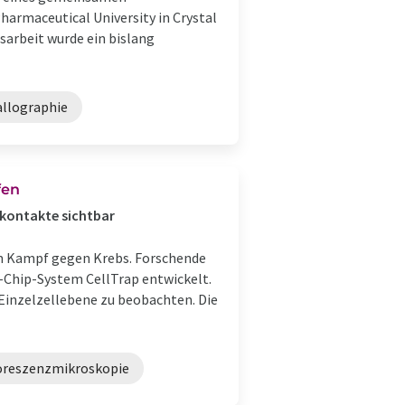
Pharmaceutical University in Crystal
arbeit wurde ein bislang
allographie
fen
lkontakte sichtbar
m Kampf gegen Krebs. Forschende
-Chip-System CellTrap entwickelt.
Einzelzellebene zu beobachten. Die
oreszenzmikroskopie