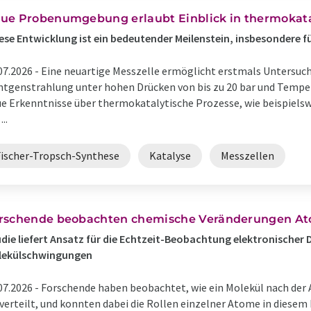
ue Probenumgebung erlaubt Einblick in thermokata
ese Entwicklung ist ein bedeutender Meilenstein, insbesondere f
07.2026 -
Eine neuartige Messzelle ermöglicht erstmals Untersuc
tgenstrahlung unter hohen Drücken von bis zu 20 bar und Temperat
e Erkenntnisse über thermokatalytische Prozesse, wie beispielsw
...
Fischer-Tropsch-Synthese
Katalyse
Messzellen
rschende beobachten chemische Veränderungen At
die liefert Ansatz für die Echtzeit-Beobachtung elektronische
lekülschwingungen
07.2026 -
Forschende haben beobachtet, wie ein Molekül nach der 
erteilt, und konnten dabei die Rollen einzelner Atome in diesem 