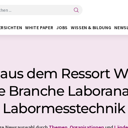
ERSICHTEN
WHITE PAPER
JOBS
WISSEN & BILDUNG
NEWS
 aus dem Ressort W
ie Branche Laboranal
Labormesstechnik
Ihre Newsauswahl durch
Themen
,
Organisationen
und
Lände