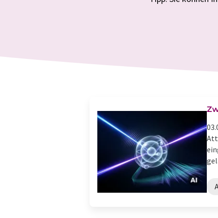
Zw
03.
Att
ein
gel