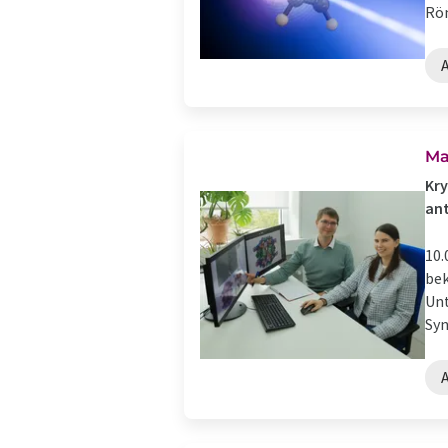
Rön
Ma
Kry
ant
10.
bek
Unt
Syn