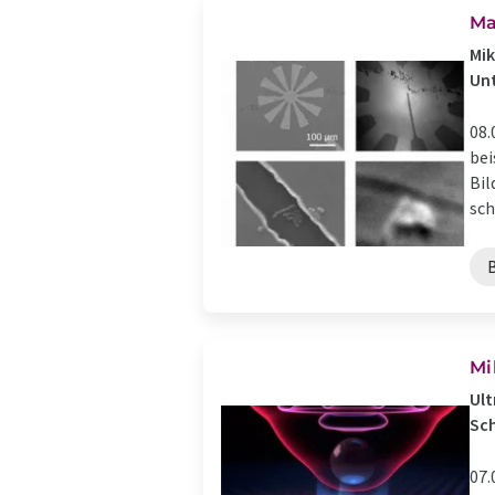
Ma
Mik
Un
08.
bei
Bil
sch
Mi
Ult
Sch
07.