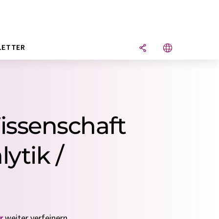
LETTER
issenschaft
ytik /
r
weiter verfeinern.