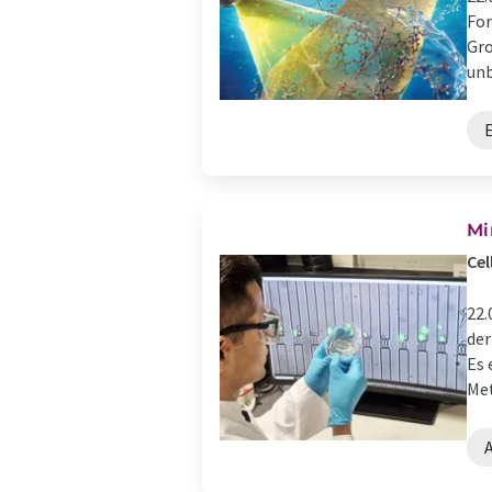
For
Gro
unb
Mi
Cel
22.
der
Es 
Met