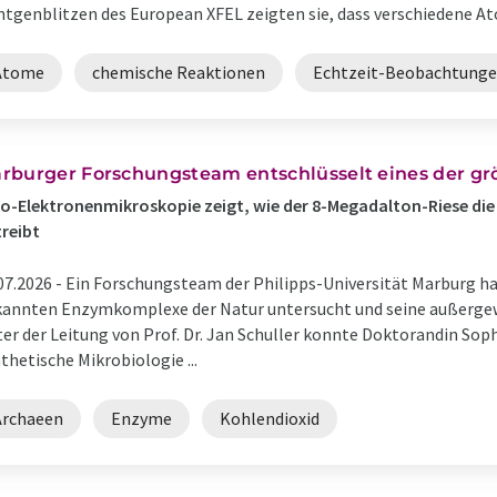
tgenblitzen des European XFEL zeigten sie, dass verschiedene Ato
Atome
chemische Reaktionen
Echtzeit-Beobachtung
rburger Forschungsteam entschlüsselt eines der g
o-Elektronenmikroskopie zeigt, wie der 8-Megadalton-Riese di
reibt
07.2026 -
Ein Forschungsteam der Philipps-Universität Marburg ha
annten Enzymkomplexe der Natur untersucht und seine außergewö
er der Leitung von Prof. Dr. Jan Schuller konnte Doktorandin Sop
thetische Mikrobiologie ...
Archaeen
Enzyme
Kohlendioxid