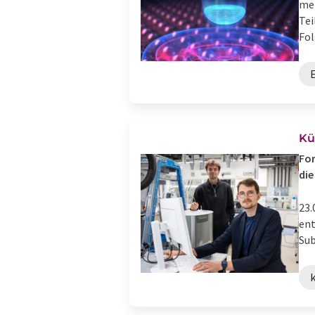
mer
Tei
Fol
Kü
For
die
23.
ent
Sub
k