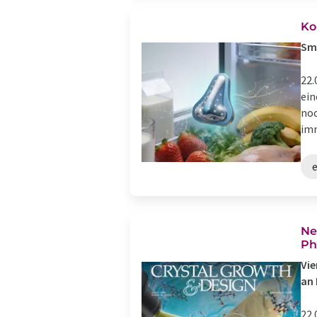
Ko
Sma
22.
ein
noc
imm
Ne
Ph
Vie
an 
22.