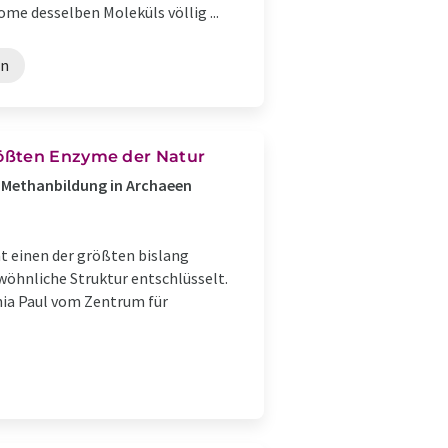
me desselben Moleküls völlig ...
en
rößten Enzyme der Natur
e Methanbildung in Archaeen
t einen der größten bislang
hnliche Struktur entschlüsselt.
hia Paul vom Zentrum für