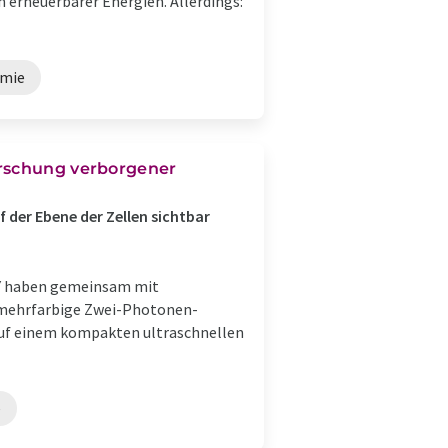
 erneuerbarer Energien. Allerdings:
emie
orschung verborgener
der Ebene der Zellen sichtbar
Y haben gemeinsam mit
e mehrfarbige Zwei-Photonen-
 auf einem kompakten ultraschnellen
e