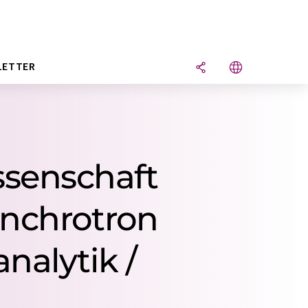
LETTER
ssenschaft
ynchrotron
nalytik /