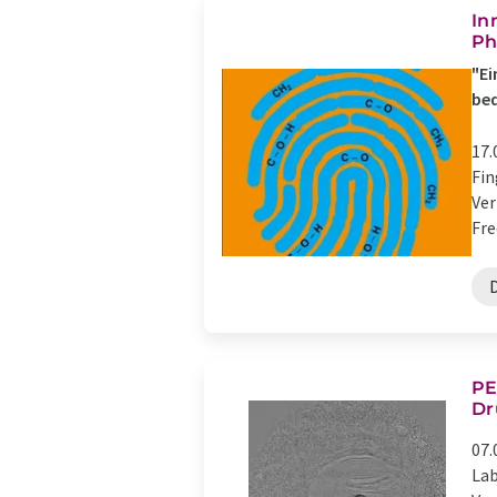
In
Ph
"Ei
bed
17.
Fin
Ver
Fr
PE
Dr
07.
Lab