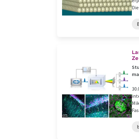
erp
Die 
La
Ze
Stu
ma
30.
int
Mik
Fas