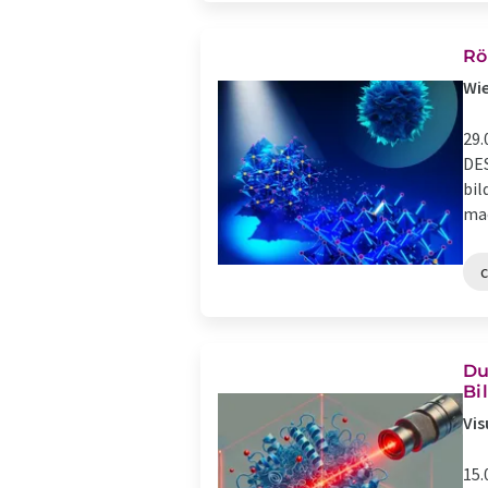
Rö
Wie
29.
DES
bil
mac
Du
Bi
Vis
15.