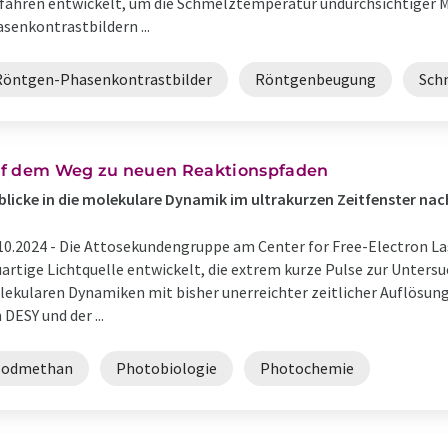
fahren entwickelt, um die Schmelztemperatur undurchsichtiger M
senkontrastbildern ...
Röntgen-Phasenkontrastbilder
Röntgenbeugung
Sch
f dem Weg zu neuen Reaktionspfaden
blicke in die molekulare Dynamik im ultrakurzen Zeitfenster n
10.2024 -
Die Attosekundengruppe am Center for Free-Electron La
artige Lichtquelle entwickelt, die extrem kurze Pulse zur Unters
ekularen Dynamiken mit bisher unerreichter zeitlicher Auflösun
 DESY und der ...
Jodmethan
Photobiologie
Photochemie