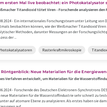
m ersten Mal live beobachtet: ein Photokatalysator s
ßmacher Titandioxid tötet Viren - Forschende analysieren den
08.2024 -
Ein internationales Forschungsteam unter Leitung von 
tmals beobachten können, wie der Weißmacher Titandioxid Viren a
lytischer Methoden, darunter Messungen an der Forschungslichtq
zess der ...
Photokatalysatoren
Rasterkraftmikroskopie
Titandiox
 Röntgenblick: Neue Materialien für die Energiewe
es Verfahren entwickelt, um Materialien für die Wasserstoffindu
06.2024 -
Forschende des Deutschen Elektronen-Synchrotrons DESY
neue Materialien für die Wasserstoffindustrie sehr schnell zu test
unter auf atomare Ebene zu analysieren. Als erstes haben sie d
ierungen auf ...