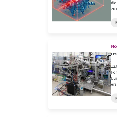
die
zu 
Rö
Ers
12.
For
Dur
ers