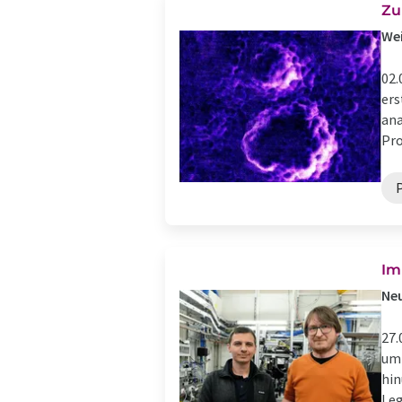
Zu
Wei
02.
ers
ana
Pro
Im
Neu
27.
um 
hin
Leg