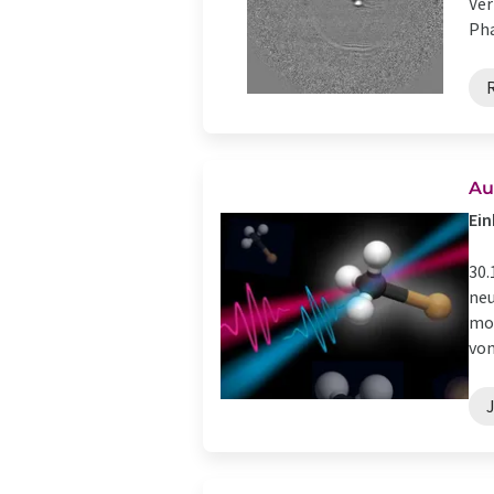
Ver
Pha
Au
Ein
30.
neu
mol
von