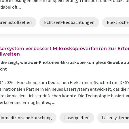
robte Lösungen bieten für Speicherung, Transport und Produktion
dabei oft ...
Brennstoffzellen
Echtzeit-Beobachtungen
Elektroch
sersystem verbessert Mikroskopieverfahren zur Erf
llwelten
die zeigt, wie zwei-Photonen-Mikroskopie komplexe Gewebe auf 
cht
04.2026 -
Forschende am Deutschen Elektronen-Synchrotron DES
ernationalen Partnern ein neues Lasersystem entwickelt, das di
roskopie deutlich vereinfachen könnte. Die Technologie basiert
erlaser und ermöglicht es, ...
biomedizinische Forschung
Laserquellen
Lasersystem