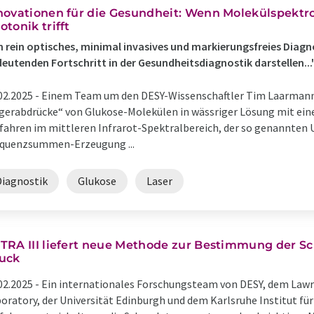
novationen für die Gesundheit: Wenn Molekülspektro
otonik trifft
n rein optisches, minimal invasives und markierungsfreies Dia
eutenden Fortschritt in der Gesundheitsdiagnostik darstellen...
02.2025 -
Einem Team um den DESY-Wissenschaftler Tim Laarmann 
gerabdrücke“ von Glukose-Molekülen in wässriger Lösung mit ein
fahren im mittleren Infrarot-Spektralbereich, der so genannten 
equenzsummen-Erzeugung ...
Diagnostik
Glukose
Laser
TRA III liefert neue Methode zur Bestimmung der 
uck
02.2025 -
Ein internationales Forschungsteam von DESY, dem Law
oratory, der Universität Edinburgh und dem Karlsruhe Institut fü