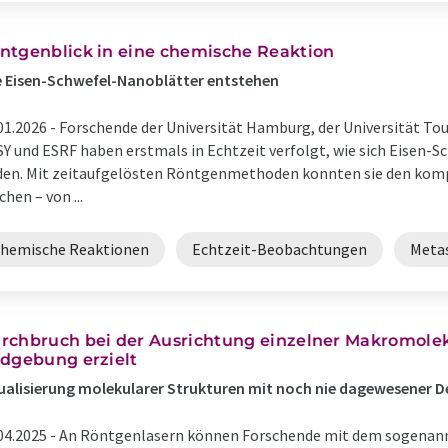
ntgenblick in eine chemische Reaktion
 Eisen-Schwefel-Nanoblätter entstehen
01.2026 -
Forschende der Universität Hamburg, der Universität To
Y und ESRF haben erstmals in Echtzeit verfolgt, wie sich Eisen-
den. Mit zeitaufgelösten Röntgenmethoden konnten sie den kom
hen – von ...
chemische Reaktionen
Echtzeit-Beobachtungen
Metas
rchbruch bei der Ausrichtung einzelner Makromolekü
ldgebung erzielt
ualisierung molekularer Strukturen mit noch nie dagewesener D
04.2025 -
An Röntgenlasern können Forschende mit dem sogenannt