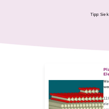
Tipp: Sie
Pl
El
Was
we
12.
ele