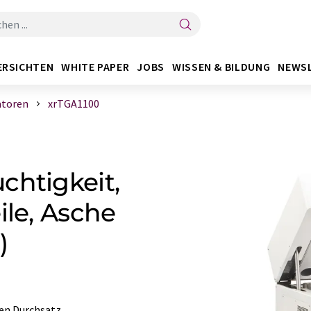
ERSICHTEN
WHITE PAPER
JOBS
WISSEN & BILDUNG
NEWS
atoren
xrTGA1100
chtigkeit,
ile, Asche
)
ren Durchsatz