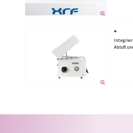
4
Integrier
Abluft u