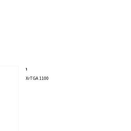
1
XrTGA 1100