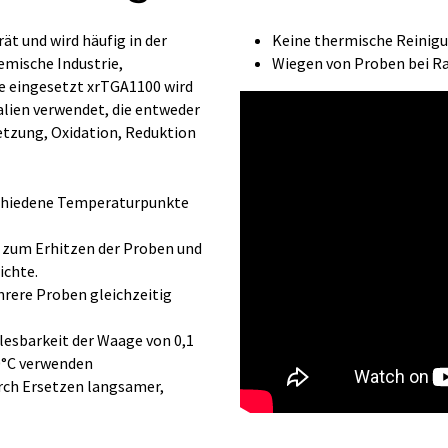
t und wird häufig in der
Keine thermische Reinigu
mische Industrie,
Wiegen von Proben bei 
ie eingesetzt xrTGA1100 wird
ien verwendet, die entweder
etzung, Oxidation, Reduktion
schiedene Temperaturpunkte
n zum Erhitzen der Proben und
ichte.
hrere Proben gleichzeitig
esbarkeit der Waage von 0,1
0°C verwenden
urch Ersetzen langsamer,