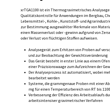
xrTGA1100 ist ein Thermogravimetrisches Analysegerä
Qualitätskontrolle für Anwendungen im Bergbau, Che
Lebensmittel-, Kohle-, Kunststoff- und Agrarindustr
zur Bestimmung ausgewählter Merkmale von Material
einen Massenverlust oder -gewinn aufgrund von Zers
oder Verlust von flüchtigen Stoffen aufweisen.
Analysegerät zum Erhitzen von Proben auf ver
und zur Beobachtung der Gewichtsveränderung
Das Gerät besteht in erster Linie aus einem Ofe
einer Präzisionswaage zum Aufzeichnen der Gew
Der Analyseprozess ist automatisiert, wobei me
bearbeitet werden
Systeme, die grammgenaue Proben mit einer Abl
mg für einen Temperaturbereich von RT bis 110
Verbesserung der Effizienz des Arbeitsablaufs d
arbeitsintensiver gravimetrischer Verfahren