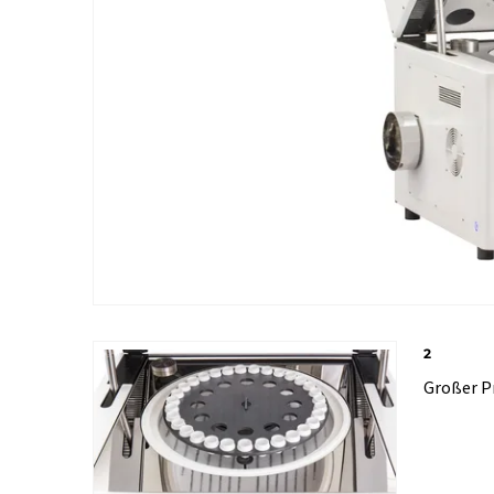
2
Großer P