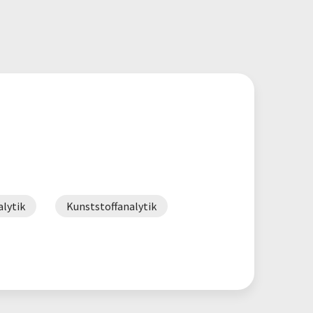
lytik
Kunststoffanalytik