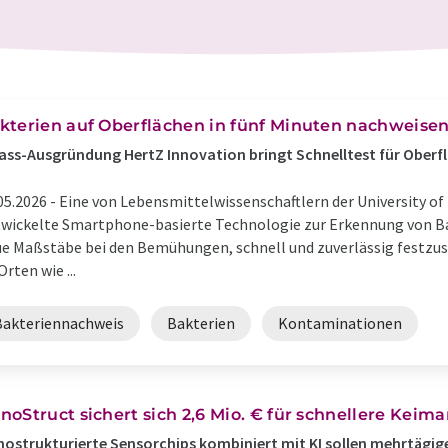
kterien auf Oberflächen in fünf Minuten nachweise
ss-Ausgründung HertZ Innovation bringt Schnelltest für Oberf
05.2026 -
Eine von Lebensmittelwissenschaftlern der University o
wickelte Smartphone-basierte Technologie zur Erkennung von B
e Maßstäbe bei den Bemühungen, schnell und zuverlässig festzust
Orten wie ...
Bakteriennachweis
Bakterien
Kontaminationen
noStruct sichert sich 2,6 Mio. € für schnellere Keim
ostrukturierte Sensorchips kombiniert mit KI sollen mehrtägig