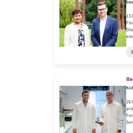
bes
13.
Fin
Dia
ein
Ba
Koh
26.
prä
For
Sen