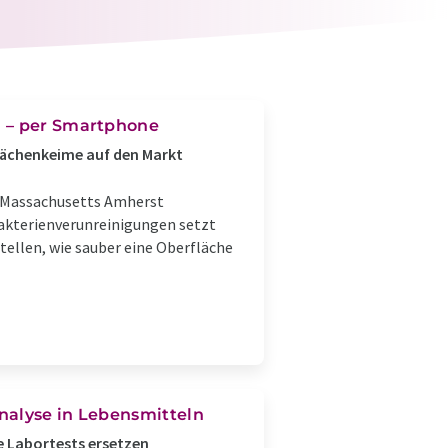
n – per Smartphone
lächenkeime auf den Markt
f Massachusetts Amherst
akterienverunreinigungen setzt
ellen, wie sauber eine Oberfläche
analyse in Lebensmitteln
e Labortests ersetzen