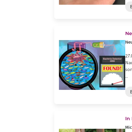
Ne
Neu
27.
Nac
son
...
In
Mic