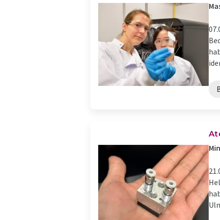
Mas
07.
Bed
hab
iden
At
Min
21.
Hel
hab
Ulm