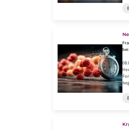
Ne
Fra
bei
08.
Her
For
beg
Kr