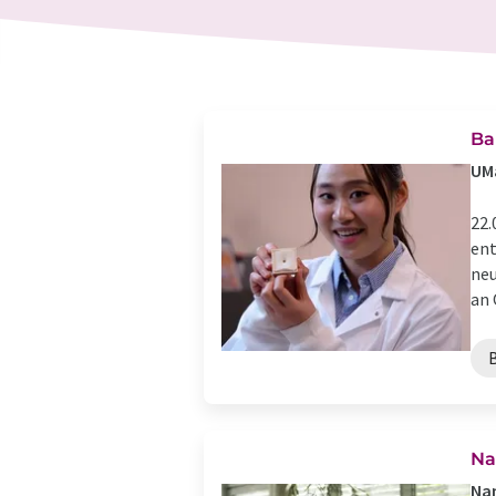
Ba
UMa
22.
ent
neu
an 
Na
Nan