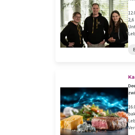
12.
2,6
Unt
Leb
Ka
Dee
zwi
16.
bak
Leb
Ver