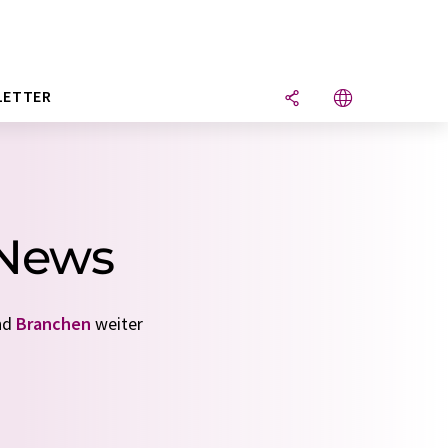
LETTER
 News
nd
Branchen
weiter