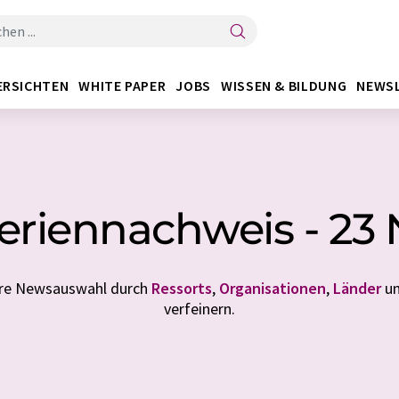
ERSICHTEN
WHITE PAPER
JOBS
WISSEN & BILDUNG
NEWS
eriennachweis - 23
Ihre Newsauswahl durch
Ressorts
,
Organisationen
,
Länder
u
verfeinern.