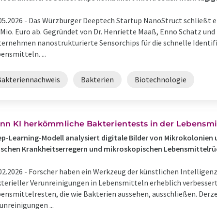
05.2026 -
Das Würzburger Deeptech Startup NanoStruct schließt e
 Mio. Euro ab. Gegründet von Dr. Henriette Maaß, Enno Schatz und 
ernehmen nanostrukturierte Sensorchips für die schnelle Identif
ensmitteln. ...
Bakteriennachweis
Bakterien
Biotechnologie
nn KI herkömmliche Bakterientests in der Lebensmit
p-Learning-Modell analysiert digitale Bilder von Mikrokolonien 
schen Krankheitserregern und mikroskopischen Lebensmittelr
02.2026 -
Forscher haben ein Werkzeug der künstlichen Intelligen
terieller Verunreinigungen in Lebensmitteln erheblich verbesser
ensmittelresten, die wie Bakterien aussehen, ausschließen. Der
unreinigungen ...