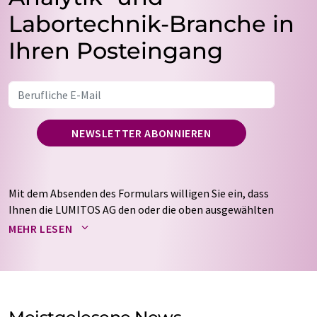
Labortechnik-Branche in
Ihren Posteingang
NEWSLETTER ABONNIEREN
Mit dem Absenden des Formulars willigen Sie ein, dass
Ihnen die LUMITOS AG den oder die oben ausgewählten
Newsletter per E-Mail zusendet. Ihre Daten werden
MEHR LESEN
nicht an Dritte weitergegeben. Die Speicherung und
Verarbeitung Ihrer Daten durch die LUMITOS AG erfolgt
auf Basis unserer
Datenschutzerklärung
. LUMITOS darf
Sie zum Zwecke der Werbung oder der Markt- und
Meinungsforschung per E-Mail kontaktieren. Ihre