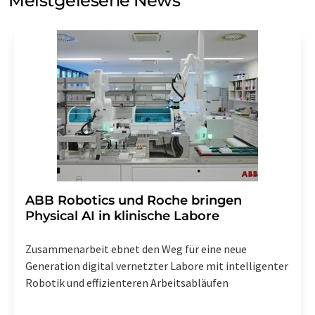
Meistgelesene News
Einwilligung können Sie jederzeit ohne Angabe von
Gründen gegenüber der LUMITOS AG, Ernst-Augustin-
Str. 2, 12489 Berlin oder per E-Mail unter
widerruf@lumitos.com
mit Wirkung für die Zukunft
widerrufen. Zudem ist in jeder E-Mail ein Link zur
Abbestellung des entsprechenden Newsletters
enthalten.
​​​​​​​ABB Robotics und Roche bringen
Physical AI in klinische Labore
Zusammenarbeit ebnet den Weg für eine neue
Generation digital vernetzter Labore mit intelligenter
Robotik und effizienteren Arbeitsabläufen