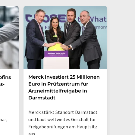
Merck investiert 25 Millionen
Magrit
ofins
Euro in Prüfzentrum für
und br
s-
Arzneimittelfreigabe in
Photoh
Darmstadt
den La
Merck stärkt Standort Darmstadt
„So sieh
ma-,
und baut weltweites Geschäft für
Tisch-NM
Freigabeprüfungen am Hauptsitz
geschieh
aus