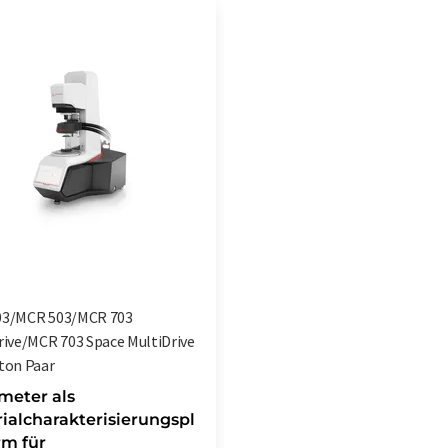
03/MCR 503/MCR 703
rive/MCR 703 Space MultiDrive
ton Paar
meter als
ialcharakterisierungspl
rm für