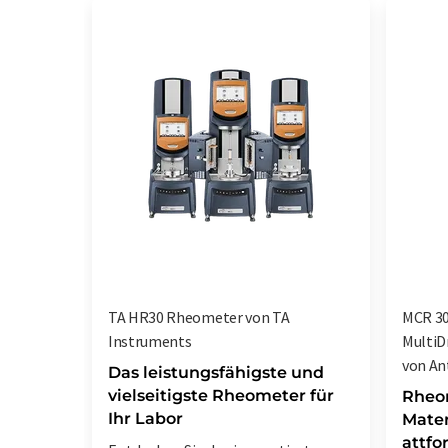
TA HR30 Rheometer von TA
MCR 3
Instruments
MultiD
von An
Das leistungsfähigste und
vielseitigste Rheometer für
Rheo
Ihr Labor
Mater
attfo