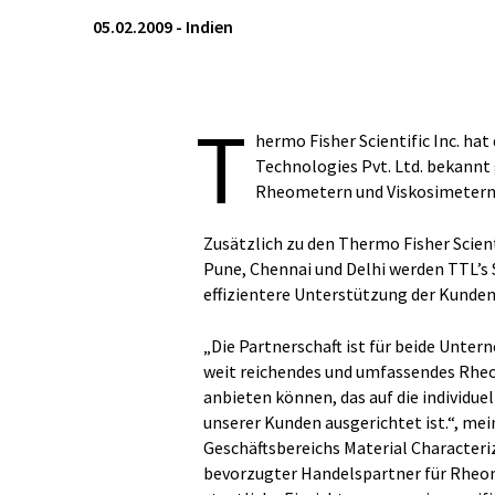
05.02.2009
-
Indien
T
hermo Fisher Scientific Inc. ha
Technologies Pvt. Ltd. bekannt
Rheometern und Viskosimetern
Zusätzlich zu den Thermo Fisher Scient
Pune, Chennai und Delhi werden TTL’s
effizientere Unterstützung der Kunden 
„Die Partnerschaft ist für beide Unter
weit reichendes und umfassendes Rheo
anbieten können, das auf die individu
unserer Kunden ausgerichtet ist.“, mei
Geschäftsbereichs Material Characteriz
bevorzugter Handelspartner für Rheom