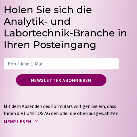
Holen Sie sich die
Analytik- und
Labortechnik-Branche in
Ihren Posteingang
NEWSLETTER ABONNIEREN
Mit dem Absenden des Formulars willigen Sie ein, dass
Ihnen die LUMITOS AG den oder die oben ausgewählten
Newsletter per E-Mail zusendet. Ihre Daten werden
MEHR LESEN
nicht an Dritte weitergegeben. Die Speicherung und
Verarbeitung Ihrer Daten durch die LUMITOS AG erfolgt