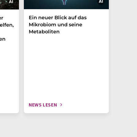
Ein neuer Blick auf das
Der P-t
er
Mikrobiom und seine
Biomark
elfen,
Metaboliten
überra
en
NEWS LESEN
NEWS L