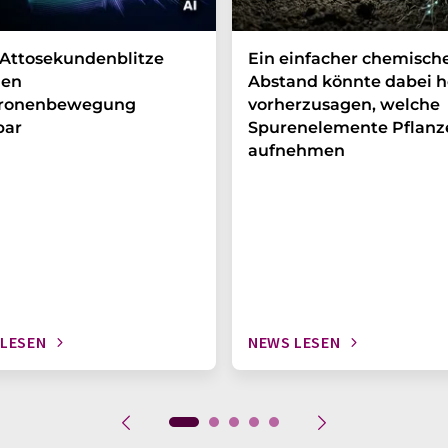
Attosekundenblitze
Ein einfacher chemisch
en
Abstand könnte dabei h
tronenbewegung
vorherzusagen, welche
bar
Spurenelemente Pflanz
aufnehmen
 LESEN
NEWS LESEN