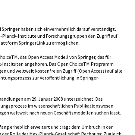
d Springer haben sich einvernehmlich darauf verständigt,
x-Planck-Institute und Forschungsgruppen den Zugriff auf
lattform SpringerLink zu ermöglichen.
oiceTM, das Open Access Modell von Springer, das für
nck-Instituten angehören. Das Open ChoiceTM Programm
en und weltweit kostenfreien Zugriff (Open Access) auf alle
chtungsprozess zur Veröffentlichung in Springer-
handlungen am 29. Januar 2008 unterzeichnet. Das
ngsprozess im wissenschaftlichen Publikationswesen
ngen weltweit nach neuen Geschäftsmodellen suchen lässt.
fang erheblich erweitert und trägt dem Umbruch in der
der Rolle der Max-Planck-Gesellschaft Rechnung. Zugleich