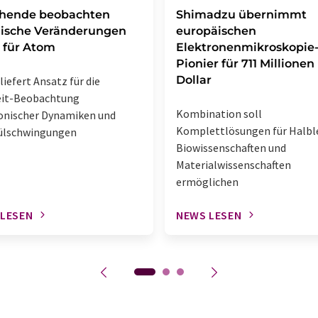
chende beobachten
Shimadzu übernimmt
ische Veränderungen
europäischen
 für Atom
Elektronenmikroskopie
Pionier für 711 Millionen
Dollar
liefert Ansatz für die
eit-Beobachtung
Kombination soll
onischer Dynamiken und
Komplettlösungen für Halble
ülschwingungen
Biowissenschaften und
Materialwissenschaften
ermöglichen
 LESEN
NEWS LESEN