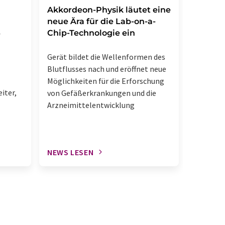
Akkordeon-Physik läutet eine
Ein neu
neue Ära für die Lab-on-a-
Mikrob
Chip-Technologie ein
Metabo
-
Gerät bildet die Wellenformen des
Blutflusses nach und eröffnet neue
Möglichkeiten für die Erforschung
iter,
von Gefäßerkrankungen und die
Arzneimittelentwicklung
NEWS LESEN
NEWS L