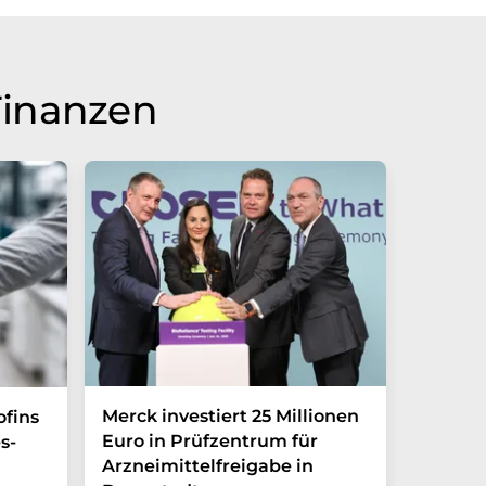
Finanzen
Merck investiert 25 Millionen
Magrit
ofins
Euro in Prüfzentrum für
und br
s-
Arzneimittelfreigabe in
Photoh