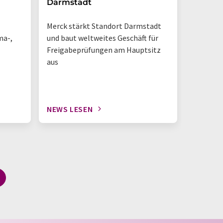
Darmstadt
den La
Merck stärkt Standort Darmstadt
„So sieh
ma-,
und baut weltweites Geschäft für
Tisch-NM
Freigabeprüfungen am Hauptsitz
geschieh
aus
NEWS LESEN
NEWS L