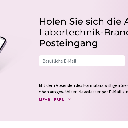
Holen Sie sich die 
Labortechnik-Branc
Posteingang
Mit dem Absenden des Formulars willigen Sie 
oben ausgewählten Newsletter per E-Mail zus
weitergegeben. Die Speicherung und Verarbei
MEHR LESEN
auf Basis unserer
Datenschutzerklärung
. LUM
Markt- und Meinungsforschung per E-Mail kon
jederzeit ohne Angabe von Gründen gegenüber
Berlin oder per E-Mail unter
widerruf@lumito