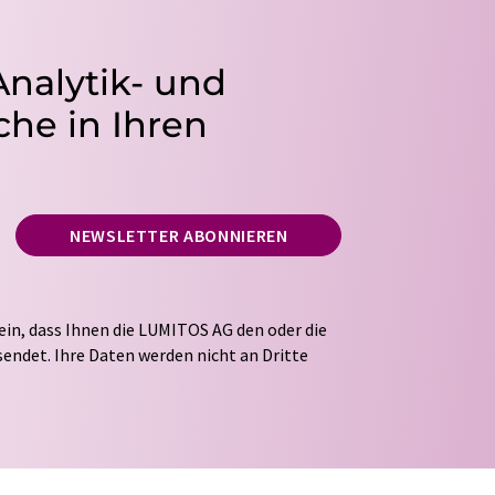
Analytik- und
he in Ihren
NEWSLETTER ABONNIEREN
ein, dass Ihnen die LUMITOS AG den oder die
endet. Ihre Daten werden nicht an Dritte
tung Ihrer Daten durch die LUMITOS AG erfolgt
ITOS darf Sie zum Zwecke der Werbung oder der
taktieren. Ihre Einwilligung können Sie
 der LUMITOS AG, Ernst-Augustin-Str. 2, 12489
s.com
mit Wirkung für die Zukunft widerrufen.