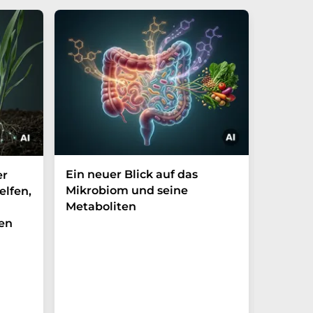
Ein neuer Blick auf das
Der P-t
er
Mikrobiom und seine
Biomark
elfen,
Metaboliten
überra
en