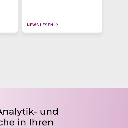
NEWS LESEN
NEWS L
Analytik- und
he in Ihren