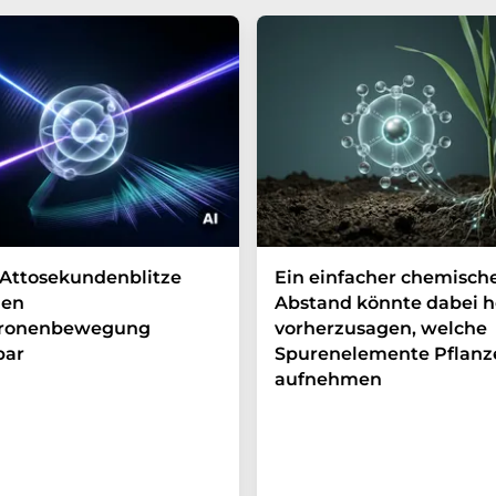
Attosekundenblitze
Ein einfacher chemisch
en
Abstand könnte dabei h
tronenbewegung
vorherzusagen, welche
bar
Spurenelemente Pflanz
aufnehmen