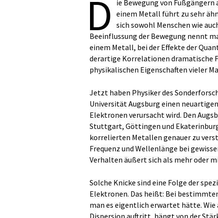
D
ie Bewegung von Fußgängern a
einem Metall führt zu sehr ä
sich sowohl Menschen wie auch
Beeinflussung der Bewegung nennt man
einem Metall, bei der Effekte der Qua
derartige Korrelationen dramatische 
physikalischen Eigenschaften vieler Ma
Jetzt haben Physiker des Sonderforsch
Universität Augsburg einen neuartigen
Elektronen verursacht wird. Den Augs
Stuttgart, Göttingen und Ekaterinburg
korrelierten Metallen genauer zu vers
Frequenz und Wellenlänge bei gewisse
Verhalten äußert sich als mehr oder mi
Solche Knicke sind eine Folge der spe
Elektronen. Das heißt: Bei bestimmten
man es eigentlich erwartet hätte. Wie 
Dispersion auftritt, hängt von der Stär