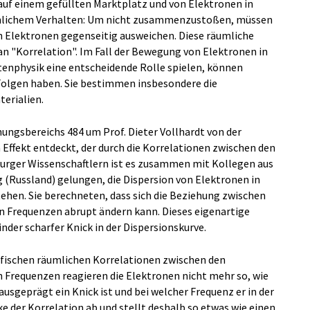
uf einem gefüllten Marktplatz und von Elektronen in
hnlichem Verhalten: Um nicht zusammenzustoßen, müssen
 Elektronen gegenseitig ausweichen. Diese räumliche
 "Korrelation". Im Fall der Bewegung von Elektronen in
ntenphysik eine entscheidende Rolle spielen, können
Folgen haben. Sie bestimmen insbesondere die
terialien.
ungsbereichs 484 um Prof. Dieter Vollhardt von der
 Effekt entdeckt, der durch die Korrelationen zwischen den
burger Wissenschaftlern ist es zusammen mit Kollegen aus
 (Russland) gelungen, die Dispersion von Elektronen in
tehen. Sie berechneten, dass sich die Beziehung zwischen
n Frequenzen abrupt ändern kann. Dieses eigenartige
nder scharfer Knick in der Dispersionskurve.
zifischen räumlichen Korrelationen zwischen den
 Frequenzen reagieren die Elektronen nicht mehr so, wie
ausgeprägt ein Knick ist und bei welcher Frequenz er in der
ke der Korrelation ab und stellt deshalb so etwas wie einen