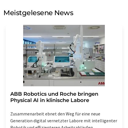
Sie zum Zwecke der Werbung oder der Markt- und
Meinungsforschung per E-Mail kontaktieren. Ihre
Meistgelesene News
Einwilligung können Sie jederzeit ohne Angabe von
Gründen gegenüber der LUMITOS AG, Ernst-Augustin-
Str. 2, 12489 Berlin oder per E-Mail unter
widerruf@lumitos.com
mit Wirkung für die Zukunft
widerrufen. Zudem ist in jeder E-Mail ein Link zur
Abbestellung des entsprechenden Newsletters
enthalten.
​​​​​​​ABB Robotics und Roche bringen
Physical AI in klinische Labore
Zusammenarbeit ebnet den Weg für eine neue
Generation digital vernetzter Labore mit intelligenter
Robotik und effizienteren Arbeitsabläufen