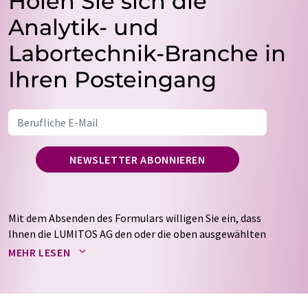
Holen Sie sich die
Analytik- und
Labortechnik-Branche in
Ihren Posteingang
NEWSLETTER ABONNIEREN
Mit dem Absenden des Formulars willigen Sie ein, dass
Ihnen die LUMITOS AG den oder die oben ausgewählten
Newsletter per E-Mail zusendet. Ihre Daten werden
MEHR LESEN
nicht an Dritte weitergegeben. Die Speicherung und
Verarbeitung Ihrer Daten durch die LUMITOS AG erfolgt
auf Basis unserer
Datenschutzerklärung
. LUMITOS darf