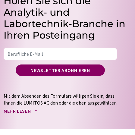
Holen Sie sich die
Analytik- und
Labortechnik-Branche in
Ihren Posteingang
NEWSLETTER ABONNIEREN
Mit dem Absenden des Formulars willigen Sie ein, dass
Ihnen die LUMITOS AG den oder die oben ausgewählten
Newsletter per E-Mail zusendet. Ihre Daten werden
MEHR LESEN
nicht an Dritte weitergegeben. Die Speicherung und
Verarbeitung Ihrer Daten durch die LUMITOS AG erfolgt
auf Basis unserer
Datenschutzerklärung
. LUMITOS darf