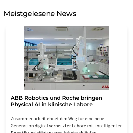
Sie zum Zwecke der Werbung oder der Markt- und
Meinungsforschung per E-Mail kontaktieren. Ihre
Meistgelesene News
Einwilligung können Sie jederzeit ohne Angabe von
Gründen gegenüber der LUMITOS AG, Ernst-Augustin-
Str. 2, 12489 Berlin oder per E-Mail unter
widerruf@lumitos.com
mit Wirkung für die Zukunft
widerrufen. Zudem ist in jeder E-Mail ein Link zur
Abbestellung des entsprechenden Newsletters
enthalten.
​​​​​​​ABB Robotics und Roche bringen
Physical AI in klinische Labore
Zusammenarbeit ebnet den Weg für eine neue
Generation digital vernetzter Labore mit intelligenter
Robotik und effizienteren Arbeitsabläufen