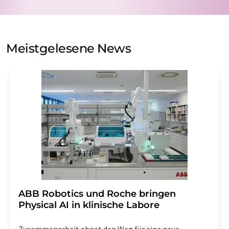
Verarbeitung Ihrer Daten durch die LUMITOS AG erfolgt
auf Basis unserer
Datenschutzerklärung
. LUMITOS darf
Sie zum Zwecke der Werbung oder der Markt- und
Meinungsforschung per E-Mail kontaktieren. Ihre
Meistgelesene News
Einwilligung können Sie jederzeit ohne Angabe von
Gründen gegenüber der LUMITOS AG, Ernst-Augustin-
Str. 2, 12489 Berlin oder per E-Mail unter
widerruf@lumitos.com
mit Wirkung für die Zukunft
widerrufen. Zudem ist in jeder E-Mail ein Link zur
Abbestellung des entsprechenden Newsletters
enthalten.
​​​​​​​ABB Robotics und Roche bringen
Physical AI in klinische Labore