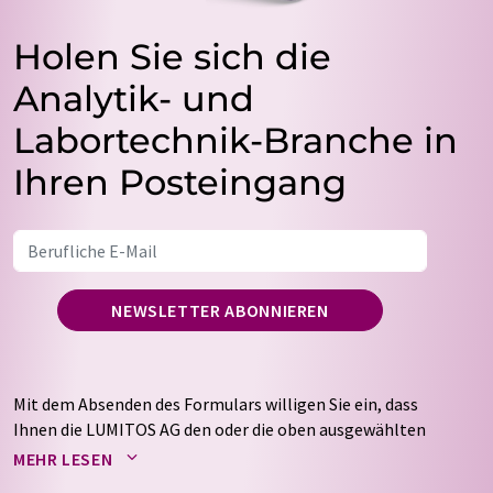
Holen Sie sich die
Analytik- und
Labortechnik-Branche in
Ihren Posteingang
NEWSLETTER ABONNIEREN
Mit dem Absenden des Formulars willigen Sie ein, dass
Ihnen die LUMITOS AG den oder die oben ausgewählten
Newsletter per E-Mail zusendet. Ihre Daten werden
MEHR LESEN
nicht an Dritte weitergegeben. Die Speicherung und