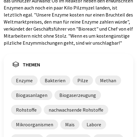
das unnützer Aufwand: Ob im Reaktor neben den erwünschten
Enzymen auch noch ein paar Kilo Pilzmyzel landen, ist
letztlich egal. "Unsere Enzyme kosten nur einen Bruchteil des
Weltmarktpreises, den man für reine Enzyme zahlen würde",
verkündet der Geschäftsführer von "Bioreact" und Chef von elf
Mitarbeitern nicht ohne Stolz. "Wenn es um kostengünstige
pilzliche Enzymmischungen geht, sind wir unschlagbar!"
THEMEN
Enzyme
Bakterien
Pilze
Methan
Biogasanlagen
Biogaserzeugung
Rohstoffe
nachwachsende Rohstoffe
Mikroorganismen
Mais
Labore