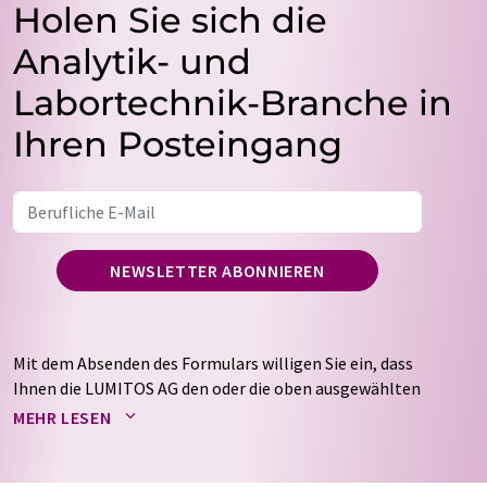
Holen Sie sich die
Analytik- und
Labortechnik-Branche in
Ihren Posteingang
NEWSLETTER ABONNIEREN
Mit dem Absenden des Formulars willigen Sie ein, dass
Ihnen die LUMITOS AG den oder die oben ausgewählten
Newsletter per E-Mail zusendet. Ihre Daten werden
MEHR LESEN
nicht an Dritte weitergegeben. Die Speicherung und
Verarbeitung Ihrer Daten durch die LUMITOS AG erfolgt