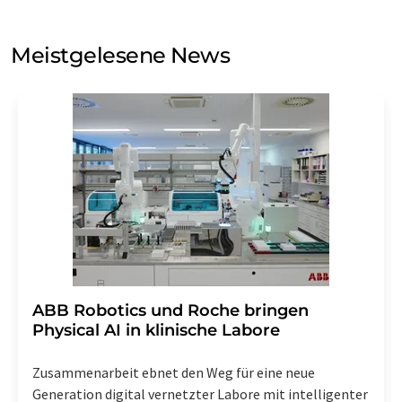
auf Basis unserer
Datenschutzerklärung
. LUMITOS darf
Sie zum Zwecke der Werbung oder der Markt- und
Meinungsforschung per E-Mail kontaktieren. Ihre
Meistgelesene News
Einwilligung können Sie jederzeit ohne Angabe von
Gründen gegenüber der LUMITOS AG, Ernst-Augustin-
Str. 2, 12489 Berlin oder per E-Mail unter
widerruf@lumitos.com
mit Wirkung für die Zukunft
widerrufen. Zudem ist in jeder E-Mail ein Link zur
Abbestellung des entsprechenden Newsletters
enthalten.
​​​​​​​ABB Robotics und Roche bringen
Physical AI in klinische Labore
Zusammenarbeit ebnet den Weg für eine neue
Generation digital vernetzter Labore mit intelligenter