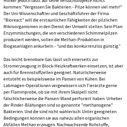
Hölker jedoch lässt auf seine Versuchsobjekte nichts
kommen: "Vergessen Sie Bakterien - Pilze können viel mehr!"
Der Uni-Wissenschaftler und Geschäftsführer der Firma
"Bioreact" will die erstaunlichen Fähigkeiten der pilzlichen
Mikroorganismen in den Dienst der Umwelt stellen. Sein Plan:
Enzymmischungen, die von verschiedenen Schimmelpilzen
produziert werden, sollen die Methan-Produktion in
Biogasanlagen ankurbeln - "und das konkurrenzlos günstig."
Das leicht brennbare Gas lässt sich einerseits zur
Stromerzeugung in Block-Heizkraftwerken einsetzen, ist aber
auch für Brennstoffzellen geeignet. Natürlicherweise
entsteht es beispielsweise im Pansen von Kühen. Bei
Labmagen-Operationen vergewissern sich Tierärzte gerne
per Flammprobe, ob sie mit ihrem Skalpell nicht
fälschlicherweise die Pansen-Wand perforiert haben. Urheber
der Rinder-Blähungen sind so genannte "methanogene"
Bakterien. Und die sind nicht wählerisch: Unter geeigneten
Bedingungen können sie aus nahezu allen organischen
Abfällen Methan erzeugen. Nachwachsende Rohstoffe,