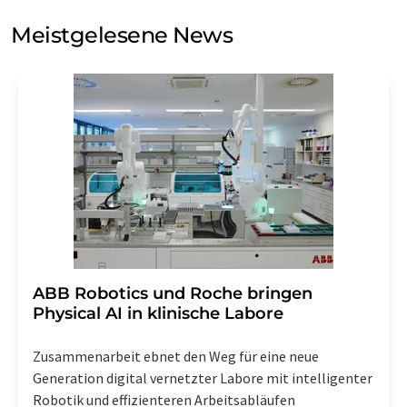
Sie zum Zwecke der Werbung oder der Markt- und
Meinungsforschung per E-Mail kontaktieren. Ihre
Meistgelesene News
Einwilligung können Sie jederzeit ohne Angabe von
Gründen gegenüber der LUMITOS AG, Ernst-Augustin-
Str. 2, 12489 Berlin oder per E-Mail unter
widerruf@lumitos.com
mit Wirkung für die Zukunft
widerrufen. Zudem ist in jeder E-Mail ein Link zur
Abbestellung des entsprechenden Newsletters
enthalten.
​​​​​​​ABB Robotics und Roche bringen
Physical AI in klinische Labore
Zusammenarbeit ebnet den Weg für eine neue
Generation digital vernetzter Labore mit intelligenter
Robotik und effizienteren Arbeitsabläufen