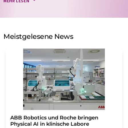
MEHR LESEN
nicht an Dritte weitergegeben. Die Speicherung und
Verarbeitung Ihrer Daten durch die LUMITOS AG erfolgt
auf Basis unserer
Datenschutzerklärung
. LUMITOS darf
Sie zum Zwecke der Werbung oder der Markt- und
Meinungsforschung per E-Mail kontaktieren. Ihre
Meistgelesene News
Einwilligung können Sie jederzeit ohne Angabe von
Gründen gegenüber der LUMITOS AG, Ernst-Augustin-
Str. 2, 12489 Berlin oder per E-Mail unter
widerruf@lumitos.com
mit Wirkung für die Zukunft
widerrufen. Zudem ist in jeder E-Mail ein Link zur
Abbestellung des entsprechenden Newsletters
enthalten.
​​​​​​​ABB Robotics und Roche bringen
Physical AI in klinische Labore