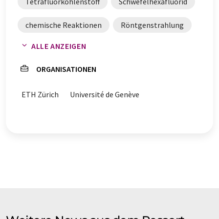
Tetrafluorkohlenstoff
Schwefelhexafluorid
chemische Reaktionen
Röntgenstrahlung
ALLE ANZEIGEN
Lasersysteme
Spektroskopie
ORGANISATIONEN
ETH Zürich
Université de Genève