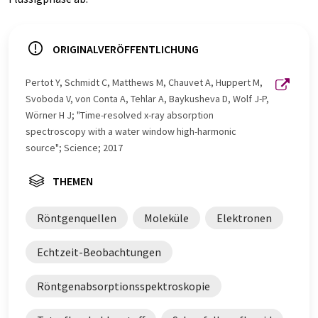
ORIGINALVERÖFFENTLICHUNG
Pertot Y, Schmidt C, Matthews M, Chauvet A, Huppert M,
Svoboda V, von Conta A, Tehlar A, Baykusheva D, Wolf J-P,
Wörner H J; "Time-resolved x-ray absorption
spectroscopy with a water window high-harmonic
source"; Science; 2017
THEMEN
Röntgenquellen
Moleküle
Elektronen
Echtzeit-Beobachtungen
Röntgenabsorptionsspektroskopie