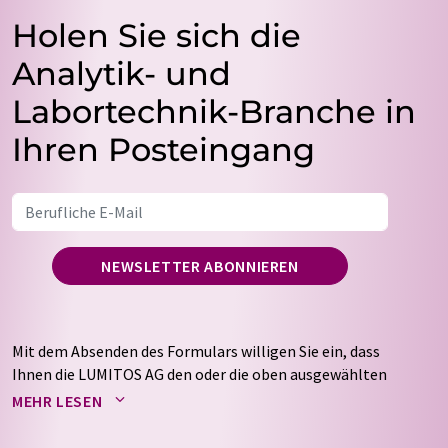
Holen Sie sich die
Analytik- und
Labortechnik-Branche in
Ihren Posteingang
NEWSLETTER ABONNIEREN
Mit dem Absenden des Formulars willigen Sie ein, dass
Ihnen die LUMITOS AG den oder die oben ausgewählten
Newsletter per E-Mail zusendet. Ihre Daten werden
MEHR LESEN
nicht an Dritte weitergegeben. Die Speicherung und
Verarbeitung Ihrer Daten durch die LUMITOS AG erfolgt