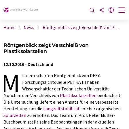
Home
News
Röntgenblick zeigt Verschleiß von Pl ...
Röntgenblick zeigt Verschleiß von
Plastiksolarzellen
12.10.2016
-
Deutschland
M
it dem scharfen Röntgenblick von DESYs
Forschungslichtquelle PETRA III haben
Wissenschaftler der Technischen Universität
München den Verschleiß von
Plastiksolarzellen
beobachtet.
Die Untersuchung liefert einen Ansatz für eine verbesserte
Herstellung, um die
Langzeitstabilität
solcher organischen
Solarzellen
zu erhöhen. Das Team um Prof. Peter Müller-
Buschbaum stellt seine Beobachtungen in der aktuellen
Ausgabe des Fachjournals „Advanced Energy Materials“ vor.