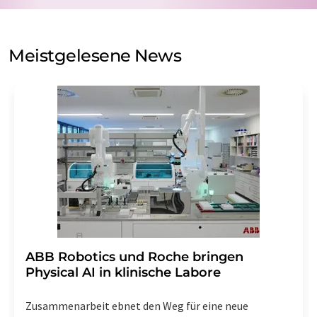
auf Basis unserer
Datenschutzerklärung
. LUMITOS darf
Sie zum Zwecke der Werbung oder der Markt- und
Meinungsforschung per E-Mail kontaktieren. Ihre
Meistgelesene News
Einwilligung können Sie jederzeit ohne Angabe von
Gründen gegenüber der LUMITOS AG, Ernst-Augustin-
Str. 2, 12489 Berlin oder per E-Mail unter
widerruf@lumitos.com
mit Wirkung für die Zukunft
widerrufen. Zudem ist in jeder E-Mail ein Link zur
Abbestellung des entsprechenden Newsletters
enthalten.
​​​​​​​ABB Robotics und Roche bringen
Physical AI in klinische Labore
Zusammenarbeit ebnet den Weg für eine neue