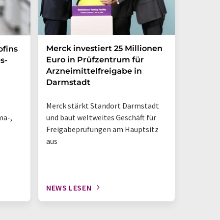
Merck investiert 25 Millionen
Magrit
ofins
Euro in Prüfzentrum für
und br
s-
Arzneimittelfreigabe in
Photoh
Darmstadt
den La
Merck stärkt Standort Darmstadt
„So sieh
ma-,
und baut weltweites Geschäft für
Tisch-NM
Freigabeprüfungen am Hauptsitz
geschieh
aus
NEWS LESEN
NEWS L