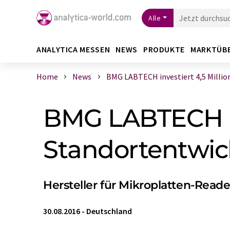
Alle
ANALYTICA MESSEN
NEWS
PRODUKTE
MARKTÜB
Home
News
BMG LABTECH investiert 4,5 Millione
BMG LABTECH inv
Standortentwic
Hersteller für Mikroplatten-Read
30.08.2016
-
Deutschland