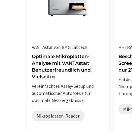
VANTAstar von BMG Labtech
PHERAs
Optimale Mikroplatten-
Besch
Analyse mit VANTAstar:
Scree
Benutzerfreundlich und
nur 
Vielseitig
Entdec
Vereinfachtes Assay-Setup und
Microp
automatischer Autofokus für
Throu
optimale Messergebnisse
Mik
Mikroplatten-Reader