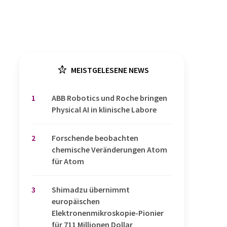
MEISTGELESENE NEWS
1
​​​​​​​ABB Robotics und Roche bringen
Physical AI in klinische Labore
2
Forschende beobachten
chemische Veränderungen Atom
für Atom
3
Shimadzu übernimmt
europäischen
Elektronenmikroskopie-Pionier
für 711 Millionen Dollar