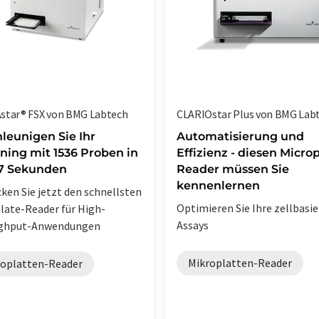
tar® FSX von BMG Labtech
CLARIOstar Plus von BMG Lab
leunigen Sie Ihr
Automatisierung und
ning mit 1536 Proben in
Effizienz - diesen Micro
27 Sekunden
Reader müssen Sie
kennenlernen
ken Sie jetzt den schnellsten
Optimieren Sie Ihre zellbasi
late-Reader für High-
Assays
ghput-Anwendungen
Mikroplatten-Reader
roplatten-Reader