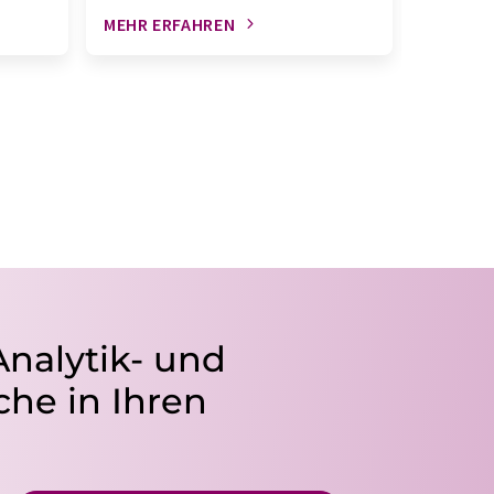
MEHR ERFAHREN
MEHR E
Analytik- und
he in Ihren