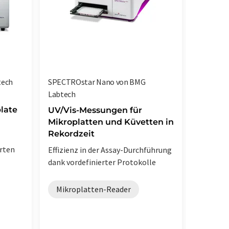
tech
SPECTROstar Nano von BMG
FLUOsta
Labtech
Erleben
plate
Microp
UV/Vis-Messungen für
Mikroplatten und Küvetten in
Robust, f
Rekordzeit
echtes W
erten
Effizienz in der Assay-Durchführung
dank vordefinierter Protokolle
Mikro
Mikroplatten-Reader