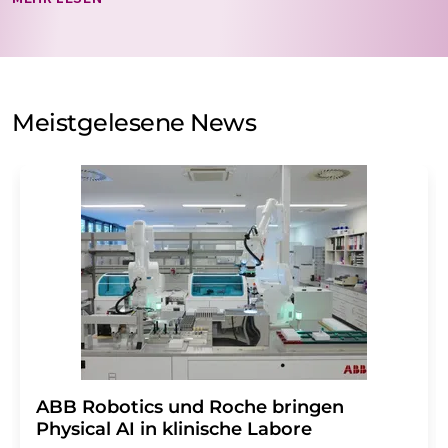
nicht an Dritte weitergegeben. Die Speicherung und
Verarbeitung Ihrer Daten durch die LUMITOS AG erfolgt
auf Basis unserer
Datenschutzerklärung
. LUMITOS darf
Sie zum Zwecke der Werbung oder der Markt- und
Meinungsforschung per E-Mail kontaktieren. Ihre
Meistgelesene News
Einwilligung können Sie jederzeit ohne Angabe von
Gründen gegenüber der LUMITOS AG, Ernst-Augustin-
Str. 2, 12489 Berlin oder per E-Mail unter
widerruf@lumitos.com
mit Wirkung für die Zukunft
widerrufen. Zudem ist in jeder E-Mail ein Link zur
Abbestellung des entsprechenden Newsletters
enthalten.
​​​​​​​ABB Robotics und Roche bringen
Physical AI in klinische Labore