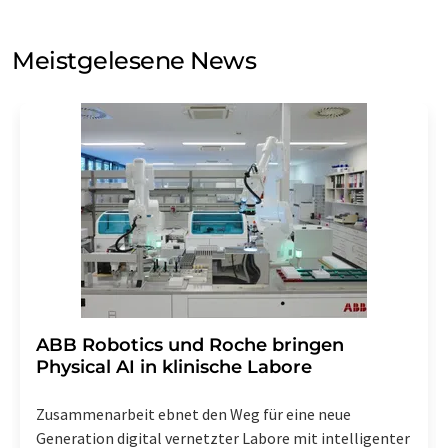
auf Basis unserer
Datenschutzerklärung
. LUMITOS darf
Sie zum Zwecke der Werbung oder der Markt- und
Meinungsforschung per E-Mail kontaktieren. Ihre
Meistgelesene News
Einwilligung können Sie jederzeit ohne Angabe von
Gründen gegenüber der LUMITOS AG, Ernst-Augustin-
Str. 2, 12489 Berlin oder per E-Mail unter
widerruf@lumitos.com
mit Wirkung für die Zukunft
widerrufen. Zudem ist in jeder E-Mail ein Link zur
Abbestellung des entsprechenden Newsletters
enthalten.
​​​​​​​ABB Robotics und Roche bringen
Physical AI in klinische Labore
Zusammenarbeit ebnet den Weg für eine neue
Generation digital vernetzter Labore mit intelligenter