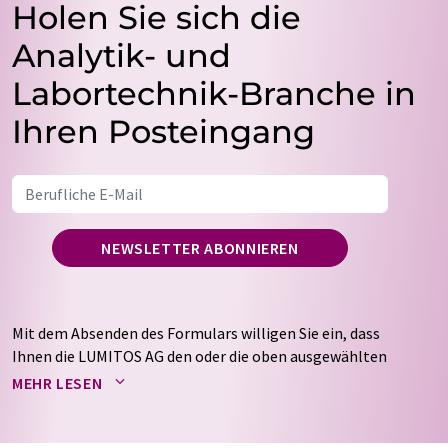
Holen Sie sich die
Analytik- und
Labortechnik-Branche in
Ihren Posteingang
NEWSLETTER ABONNIEREN
Mit dem Absenden des Formulars willigen Sie ein, dass
Ihnen die LUMITOS AG den oder die oben ausgewählten
Newsletter per E-Mail zusendet. Ihre Daten werden
MEHR LESEN
nicht an Dritte weitergegeben. Die Speicherung und
Verarbeitung Ihrer Daten durch die LUMITOS AG erfolgt