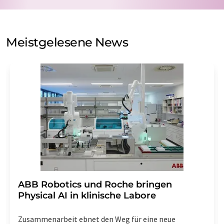
Verarbeitung Ihrer Daten durch die LUMITOS AG erfolgt
auf Basis unserer
Datenschutzerklärung
. LUMITOS darf
Sie zum Zwecke der Werbung oder der Markt- und
Meinungsforschung per E-Mail kontaktieren. Ihre
Meistgelesene News
Einwilligung können Sie jederzeit ohne Angabe von
Gründen gegenüber der LUMITOS AG, Ernst-Augustin-
Str. 2, 12489 Berlin oder per E-Mail unter
widerruf@lumitos.com
mit Wirkung für die Zukunft
widerrufen. Zudem ist in jeder E-Mail ein Link zur
Abbestellung des entsprechenden Newsletters
enthalten.
​​​​​​​ABB Robotics und Roche bringen
Physical AI in klinische Labore
Zusammenarbeit ebnet den Weg für eine neue