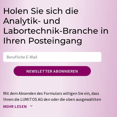
Holen Sie sich die
Analytik- und
Labortechnik-Branche in
Ihren Posteingang
NEWSLETTER ABONNIEREN
Mit dem Absenden des Formulars willigen Sie ein, dass
Ihnen die LUMITOS AG den oder die oben ausgewählten
Newsletter per E-Mail zusendet. Ihre Daten werden
MEHR LESEN
nicht an Dritte weitergegeben. Die Speicherung und