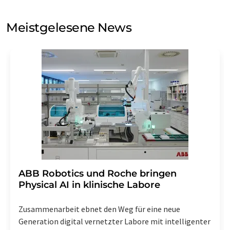
Sie zum Zwecke der Werbung oder der Markt- und
Meinungsforschung per E-Mail kontaktieren. Ihre
Meistgelesene News
Einwilligung können Sie jederzeit ohne Angabe von
Gründen gegenüber der LUMITOS AG, Ernst-Augustin-
Str. 2, 12489 Berlin oder per E-Mail unter
widerruf@lumitos.com
mit Wirkung für die Zukunft
widerrufen. Zudem ist in jeder E-Mail ein Link zur
Abbestellung des entsprechenden Newsletters
enthalten.
​​​​​​​ABB Robotics und Roche bringen
Physical AI in klinische Labore
Zusammenarbeit ebnet den Weg für eine neue
Generation digital vernetzter Labore mit intelligenter