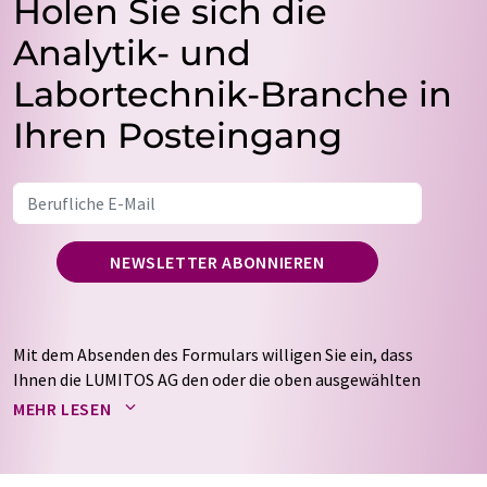
Holen Sie sich die
Analytik- und
Labortechnik-Branche in
Ihren Posteingang
NEWSLETTER ABONNIEREN
Mit dem Absenden des Formulars willigen Sie ein, dass
Ihnen die LUMITOS AG den oder die oben ausgewählten
Newsletter per E-Mail zusendet. Ihre Daten werden
MEHR LESEN
nicht an Dritte weitergegeben. Die Speicherung und
Verarbeitung Ihrer Daten durch die LUMITOS AG erfolgt
auf Basis unserer
Datenschutzerklärung
. LUMITOS darf