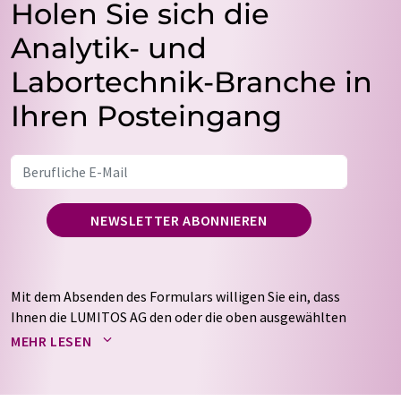
Holen Sie sich die
Analytik- und
Labortechnik-Branche in
Ihren Posteingang
NEWSLETTER ABONNIEREN
Mit dem Absenden des Formulars willigen Sie ein, dass
Ihnen die LUMITOS AG den oder die oben ausgewählten
Newsletter per E-Mail zusendet. Ihre Daten werden
MEHR LESEN
nicht an Dritte weitergegeben. Die Speicherung und
Verarbeitung Ihrer Daten durch die LUMITOS AG erfolgt
auf Basis unserer
Datenschutzerklärung
. LUMITOS darf