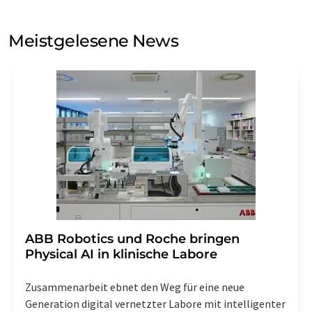
Sie zum Zwecke der Werbung oder der Markt- und
Meinungsforschung per E-Mail kontaktieren. Ihre
Meistgelesene News
Einwilligung können Sie jederzeit ohne Angabe von
Gründen gegenüber der LUMITOS AG, Ernst-Augustin-
Str. 2, 12489 Berlin oder per E-Mail unter
widerruf@lumitos.com
mit Wirkung für die Zukunft
widerrufen. Zudem ist in jeder E-Mail ein Link zur
Abbestellung des entsprechenden Newsletters
enthalten.
​​​​​​​ABB Robotics und Roche bringen
Physical AI in klinische Labore
Zusammenarbeit ebnet den Weg für eine neue
Generation digital vernetzter Labore mit intelligenter