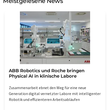
Meistgelesene News
Einwilligung können Sie jederzeit ohne Angabe von
Gründen gegenüber der LUMITOS AG, Ernst-Augustin-
Str. 2, 12489 Berlin oder per E-Mail unter
widerruf@lumitos.com
mit Wirkung für die Zukunft
widerrufen. Zudem ist in jeder E-Mail ein Link zur
Abbestellung des entsprechenden Newsletters
enthalten.
​​​​​​​ABB Robotics und Roche bringen
Physical AI in klinische Labore
Zusammenarbeit ebnet den Weg für eine neue
Generation digital vernetzter Labore mit intelligenter
Robotik und effizienteren Arbeitsabläufen