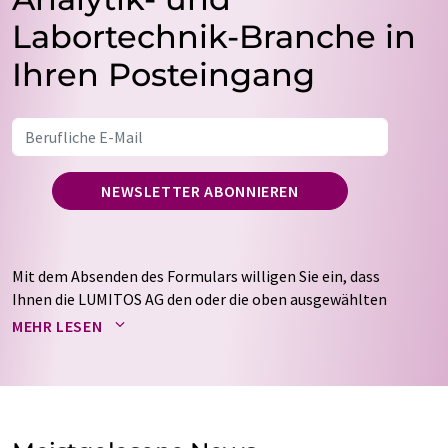
Labortechnik-Branche in
Ihren Posteingang
NEWSLETTER ABONNIEREN
Mit dem Absenden des Formulars willigen Sie ein, dass
Ihnen die LUMITOS AG den oder die oben ausgewählten
Newsletter per E-Mail zusendet. Ihre Daten werden
MEHR LESEN
nicht an Dritte weitergegeben. Die Speicherung und
Verarbeitung Ihrer Daten durch die LUMITOS AG erfolgt
auf Basis unserer
Datenschutzerklärung
. LUMITOS darf
Sie zum Zwecke der Werbung oder der Markt- und
Meinungsforschung per E-Mail kontaktieren. Ihre